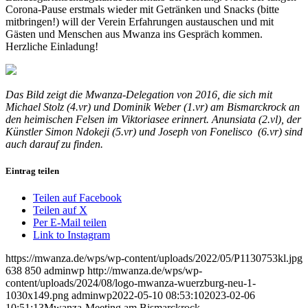
Corona-Pause erstmals wieder mit Getränken und Snacks (bitte
mitbringen!) will der Verein Erfahrungen austauschen und mit
Gästen und Menschen aus Mwanza ins Gespräch kommen.
Herzliche Einladung!
Das Bild zeigt die Mwanza-Delegation von 2016, die sich mit
Michael Stolz (4.vr) und Dominik Weber (1.vr) am Bismarckrock an
den heimischen Felsen im Viktoriasee erinnert. Anunsiata (2.vl), der
Künstler Simon Ndokeji (5.vr) und Joseph von Fonelisco (6.vr) sind
auch darauf zu finden.
Eintrag teilen
Teilen auf Facebook
Teilen auf X
Per E-Mail teilen
Link to Instagram
https://mwanza.de/wps/wp-content/uploads/2022/05/P1130753kl.jpg
638
850
adminwp
http://mwanza.de/wps/wp-
content/uploads/2024/08/logo-mwanza-wuerzburg-neu-1-
1030x149.png
adminwp
2022-05-10 08:53:10
2023-02-06
10:51:13
Mwanza-Meeting am Bismarckrock