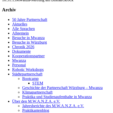
Archiv
50 Jahre Partnerschaft
Aktuelles
Alle Sprachen
Allgemein
Besuche in Mwanza
Besuche in Würzburg
Chronik 2026
Dokumente
Kooperationspartner
Mwanza
Personal
Robotic Workshops
Städtepartnerschaft
Bootcamp
STEM
Geschichte der Partnerschaft Würzburg – Mwanza
Klimapartnerschaft
Praktika und Studienaufenthalte in Mwanza
Über den M.W.A.N.Z.A. e.V.
Jahresberichte des M.W.A.N.Z.A. e.V.
Praktikantenblog