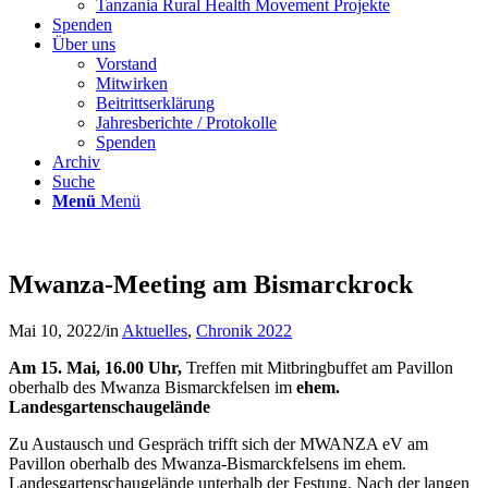
Tanzania Rural Health Movement Projekte
Spenden
Über uns
Vorstand
Mitwirken
Beitrittserklärung
Jahresberichte / Protokolle
Spenden
Archiv
Suche
Menü
Menü
Mwanza-Meeting am Bismarckrock
Mai 10, 2022
/
in
Aktuelles
,
Chronik 2022
Am 15. Mai, 16.00 Uhr,
Treffen mit Mitbringbuffet am Pavillon
oberhalb des Mwanza Bismarckfelsen im
ehem.
Landesgartenschaugelände
Zu Austausch und Gespräch trifft sich der MWANZA eV am
Pavillon oberhalb des Mwanza-Bismarckfelsens im ehem.
Landesgartenschaugelände unterhalb der Festung. Nach der langen