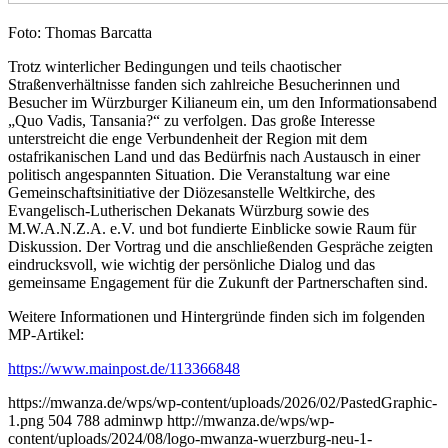
Foto: Thomas Barcatta
Trotz winterlicher Bedingungen und teils chaotischer
Straßenverhältnisse fanden sich zahlreiche Besucherinnen und
Besucher im Würzburger Kilianeum ein, um den Informationsabend
„Quo Vadis, Tansania?“ zu verfolgen. Das große Interesse
unterstreicht die enge Verbundenheit der Region mit dem
ostafrikanischen Land und das Bedürfnis nach Austausch in einer
politisch angespannten Situation. Die Veranstaltung war eine
Gemeinschaftsinitiative der Diözesanstelle Weltkirche, des
Evangelisch-Lutherischen Dekanats Würzburg sowie des
M.W.A.N.Z.A. e.V. und bot fundierte Einblicke sowie Raum für
Diskussion. Der Vortrag und die anschließenden Gespräche zeigten
eindrucksvoll, wie wichtig der persönliche Dialog und das
gemeinsame Engagement für die Zukunft der Partnerschaften sind.
Weitere Informationen und Hintergründe finden sich im folgenden
MP-Artikel:
https://www.mainpost.de/113366848
https://mwanza.de/wps/wp-content/uploads/2026/02/PastedGraphic-
1.png
504
788
adminwp
http://mwanza.de/wps/wp-
content/uploads/2024/08/logo-mwanza-wuerzburg-neu-1-