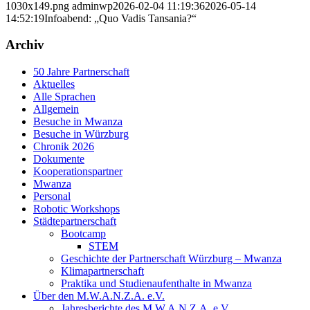
1030x149.png
adminwp
2026-02-04 11:19:36
2026-05-14
14:52:19
Infoabend: „Quo Vadis Tansania?“
Archiv
50 Jahre Partnerschaft
Aktuelles
Alle Sprachen
Allgemein
Besuche in Mwanza
Besuche in Würzburg
Chronik 2026
Dokumente
Kooperationspartner
Mwanza
Personal
Robotic Workshops
Städtepartnerschaft
Bootcamp
STEM
Geschichte der Partnerschaft Würzburg – Mwanza
Klimapartnerschaft
Praktika und Studienaufenthalte in Mwanza
Über den M.W.A.N.Z.A. e.V.
Jahresberichte des M.W.A.N.Z.A. e.V.