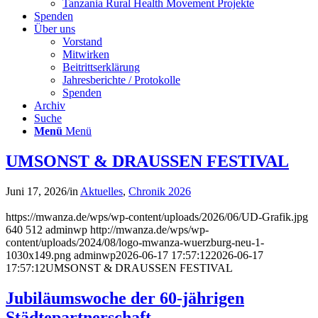
Tanzania Rural Health Movement Projekte
Spenden
Über uns
Vorstand
Mitwirken
Beitrittserklärung
Jahresberichte / Protokolle
Spenden
Archiv
Suche
Menü
Menü
UMSONST & DRAUSSEN FESTIVAL
Juni 17, 2026
/
in
Aktuelles
,
Chronik 2026
https://mwanza.de/wps/wp-content/uploads/2026/06/UD-Grafik.jpg
640
512
adminwp
http://mwanza.de/wps/wp-
content/uploads/2024/08/logo-mwanza-wuerzburg-neu-1-
1030x149.png
adminwp
2026-06-17 17:57:12
2026-06-17
17:57:12
UMSONST & DRAUSSEN FESTIVAL
Jubiläumswoche der 60-jährigen
Städtepartnerschaft