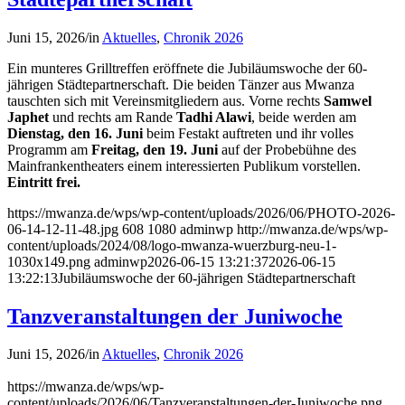
Juni 15, 2026
/
in
Aktuelles
,
Chronik 2026
Ein munteres Grilltreffen eröffnete die Jubiläumswoche der 60-
jährigen Städtepartnerschaft. Die beiden Tänzer aus Mwanza
tauschten sich mit Vereinsmitgliedern aus. Vorne rechts
Samwel
Japhet
und rechts am Rande
Tadhi Alawi
, beide werden am
Dienstag, den 16. Juni
beim Festakt auftreten und ihr volles
Programm am
Freitag, den 19. Juni
auf der Probebühne des
Mainfrankentheaters einem interessierten Publikum vorstellen.
Eintritt frei.
https://mwanza.de/wps/wp-content/uploads/2026/06/PHOTO-2026-
06-14-12-11-48.jpg
608
1080
adminwp
http://mwanza.de/wps/wp-
content/uploads/2024/08/logo-mwanza-wuerzburg-neu-1-
1030x149.png
adminwp
2026-06-15 13:21:37
2026-06-15
13:22:13
Jubiläumswoche der 60-jährigen Städtepartnerschaft
Tanzveranstaltungen der Juniwoche
Juni 15, 2026
/
in
Aktuelles
,
Chronik 2026
https://mwanza.de/wps/wp-
content/uploads/2026/06/Tanzveranstaltungen-der-Juniwoche.png