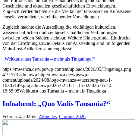
und Portraits bis hin zur Auseinandersetzung mit kolonialer
Geschichte und aktuellen gesellschaftlichen Entwicklungen.
Zugleich verdeutlichten sie die Vielfalt der tansanischen Kunstszene
jenseits verbreiteter, vereinfachender Vorstellungen.
Zugleich machte die Ausstellung die vielfältigen kulturellen,
wissenschaftlichen und zivilgesellschaftlichen Verbindungen
zwischen beiden Städten sichtbar. Weitere Hintergründe, Eindrücke
von der Eröffnung sowie Details zur Ausstellung sind im folgenden
Main-Post-Artikel zusammengefasst:
„Weltkunst aus Tansania – mehr als Tingatinga!“
https://mwanza.de/wps/wp-content/uploads/2026/05/Tingatinga.png
419
573
adminwp
http://mwanza.de/wps/wp-
content/uploads/2024/08/logo-mwanza-wuerzburg-neu-1-
1030x149.png
adminwp
2026-02-10 11:15:02
2026-05-14
15:55:05
Weltkunst aus Tansania – mehr als Tingatinga!
Infoabend: „Quo Vadis Tansania?“
Februar 4, 2026
/
in
Aktuelles
,
Chronik 2026