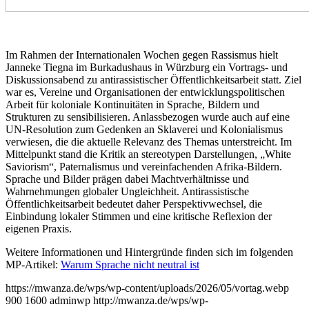
Im Rahmen der Internationalen Wochen gegen Rassismus hielt
Janneke Tiegna im Burkadushaus in Würzburg ein Vortrags- und
Diskussionsabend zu antirassistischer Öffentlichkeitsarbeit statt. Ziel
war es, Vereine und Organisationen der entwicklungspolitischen
Arbeit für koloniale Kontinuitäten in Sprache, Bildern und
Strukturen zu sensibilisieren. Anlassbezogen wurde auch auf eine
UN-Resolution zum Gedenken an Sklaverei und Kolonialismus
verwiesen, die die aktuelle Relevanz des Themas unterstreicht. Im
Mittelpunkt stand die Kritik an stereotypen Darstellungen, „White
Saviorism“, Paternalismus und vereinfachenden Afrika-Bildern.
Sprache und Bilder prägen dabei Machtverhältnisse und
Wahrnehmungen globaler Ungleichheit. Antirassistische
Öffentlichkeitsarbeit bedeutet daher Perspektivwechsel, die
Einbindung lokaler Stimmen und eine kritische Reflexion der
eigenen Praxis.
Weitere Informationen und Hintergründe finden sich im folgenden
MP-Artikel:
Warum Sprache nicht neutral ist
https://mwanza.de/wps/wp-content/uploads/2026/05/vortag.webp
900
1600
adminwp
http://mwanza.de/wps/wp-