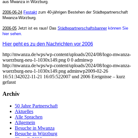
aus Mwanza in Würzburg.
2006-06-24
Festakt
zum 40-jährigen Bestehen der Städtepartnerschaft
Mwanza-Würzburg.
2006-05
Jetzt ist es raus! Das
Städtepartnerschaftsbanner
können Sie
hier sehen.
Hier geht es zu den Nachrichten vor 2006
http://mwanza.de/wps/wp-content/uploads/2024/08/logo-mwanza-
wuerzburg-neu-1-1030x149.png
0
0
adminwp
http://mwanza.de/wps/wp-content/uploads/2024/08/logo-mwanza-
wuerzburg-neu-1-1030x149.png
adminwp
2009-02-26
16:51:34
2022-11-21 16:05:52
2007 und 2006 Ereignisse – kurz
gefasst
Archiv
50 Jahre Partnerschaft
Aktuelles
Alle Sprachen
Allgemein
Besuche in Mwanza
Besuche in Würzburg