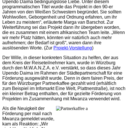
Upendo Daima bedingungslose Liebe. Unter diesem
programmatischen Titel wurde das Projekt in den 90-er
Jahren von den Weißen Schwestern begründet. Sie sollten
Wohlwollen, Geborgenheit und Ordnung erfahren, um ihr
Leben zu meistern“, erläuterte Marga van Barschot. Zur
Weiterführung sei das Projekt dann ihr übergeben worden,
die es zusammen mit einem afrikanischen Team leite. „Wenn
wir mehr Platz hätten, könnten wir natürlich auch mehr
aufnehmen; der Bedarf ist groß“, waren dann ihre
auslösenden Worte. (Zur
Projekt-Vorstellung
)
Der Wille, in dieser konkreten Situation zu helfen, der aus
dem Kreis der Reiseteilnehmer kam, wurde in Würzburg
durch den M.W.A.N.Z.A. e.V. verstärkt, so dass dieses Jahr
Upendo Daima im Rahmen der Städtepartnerschaft für eine
Förderung ausgewählt wurde. Denn in dem fairen Preis, der
für den Würzburger Partnerkaffee gezahlt wird (erhältlich
zum Beispiel im Infomarkt Eine Welt, Plattnerstraße), ist noch
ein kleiner Betrag enthalten, der für gezielte Förderung von
Projekten im Zusammenhang mit Mwanza verwendet wird.
Als die Neuigkeit der
Förderung per mail nach
Mwanza gemeldet wurde,
kam als Reaktion: „Wir