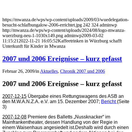
https://mwanza.de/wps/wp-content/uploads/2009/03/wuedelegation-
besucht-schlafbungalow-2006-errichtet.jpg
242
324
adminwp
http://mwanza.de/wps/wp-content/uploads/2024/08/logo-mwanza-
wuerzburg-neu-1-1030x149.png
adminwp
2009-03-02
11:15:21
2022-11-21 16:05:52
Kaffeetrinken in Würzburg schafft
Unterkunft für Kinder in Mwanza
2007 und 2006 Ereignisse – kurz gefasst
Februar 26, 2009
/
in
Aktuelles
,
Chronik 2007 und 2006
2007 und 2006 Ereignisse – kurz gefasst
2007-12-15
Übergabe eines Rettungswagens des ASB an
den M.W.A.N.Z.A. e.V. am 15. Dezember 2007;
Bericht
(Seite
3)
2007-12-08
Premiere des Balletts „Nussknacker“ im
Mainfrankentheater, dessen Handlung von der Regie in
einem Waisenhaus angesiedelt ist.Deshalb wird durch einen