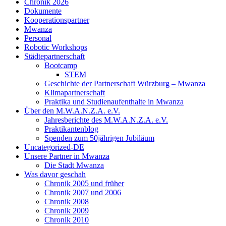
Chronik 2026
Dokumente
Kooperationspartner
Mwanza
Personal
Robotic Workshops
Städtepartnerschaft
Bootcamp
STEM
Geschichte der Partnerschaft Würzburg – Mwanza
Klimapartnerschaft
Praktika und Studienaufenthalte in Mwanza
Über den M.W.A.N.Z.A. e.V.
Jahresberichte des M.W.A.N.Z.A. e.V.
Praktikantenblog
Spenden zum 50jährigen Jubiläum
Uncategorized-DE
Unsere Partner in Mwanza
Die Stadt Mwanza
Was davor geschah
Chronik 2005 und früher
Chronik 2007 und 2006
Chronik 2008
Chronik 2009
Chronik 2010