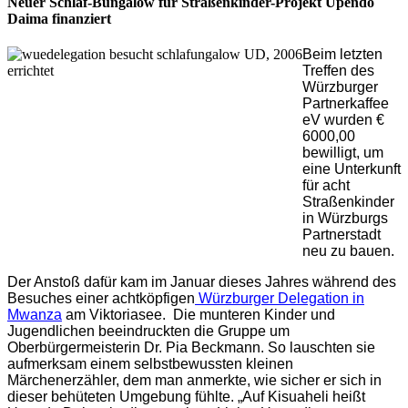
Neuer Schlaf-Bungalow für Straßenkinder-Projekt Upendo
Daima finanziert
Beim letzten
Treffen des
Würzburger
Partnerkaffee
eV wurden €
6000,00
bewilligt, um
eine Unterkunft
für acht
Straßenkinder
in Würzburgs
Partnerstadt
neu zu bauen.
Der Anstoß dafür kam im Januar dieses Jahres während des
Besuches einer achtköpfigen
Würzburger Delegation in
Mwanza
am Viktoriasee. Die munteren Kinder und
Jugendlichen beeindruckten die Gruppe um
Oberbürgermeisterin Dr. Pia Beckmann. So lauschten sie
aufmerksam einem selbstbewussten kleinen
Märchenerzähler, dem man anmerkte, wie sicher er sich in
dieser behüteten Umgebung fühlte. „Auf Kisuaheli heißt