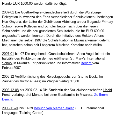
Runde EUR 1000,00 werden dafür benötigt.
2007-01
Die
Goethe-Kepler-Grundschule
ließ durch die Würzburger
Delegation in Mwanza den Erlös verschiedener Schulaktionen überbringen.
Herr Onyona, der Leiter der Gehörlosen-Abteilung an der Bugando Primary
School, sowie Kollegen und Schüler freuten sich über die neuen
Schulbänke und die neu grundierten Schultafeln, die für EUR 600,00
angeschafft werden konnten. Durch die Initiative des Rektors Alfons
Miethaner, der selbst 1997 die Schulsituation in Mwanza kennen gelernt
hat, bestehen schon seit Längerem hilfreiche Kontakte nach Afrika.
2007-01
bis 07
Die angehende Grundschullehrerin Anna Vogel leistet ein
halbjähriges Praktikum an der neu eröffneten
St. Mary’s International
School
in Mwanza. Ihr persönlicher und informativer
Bericht
vom
Februar2007
2006-12
Veröffentlichung des Reisetagebuchs von Steffie Beck: Im
Zauber des Victoria-Sees; im Wagner Verlag /13,80
2006-12-08
bis 2007-02-14
Die Studentin der Sozialwissenschaften
Uschi
Ferstl
verbringt drei Monate bei einer Gastfamilie in Mwanza.
Zu Ihrem
Bericht
2006-11-24
bis 11-29
Besuch von Mama Salalah
(ILTC: International
Languages Training Centre)