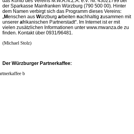
das Konto des Vereins M.W.A.N.Z.A. e.V. Nr. 43021799 bei
der Sparkasse Mainfranken Würzburg (790 500 00). Hinter
dem Namen verbirgt sich das Programm dieses Vereins:
„
M
enschen aus
W
ürzburg
a
rbeiten
n
achhaltig
z
usammen mit
unserer
a
frikanischen Partnerstadt“. Im Internet ist er mit
vielen zusätzlichen Informationen unter www.mwanza.de zu
finden. Kontakt über 0931/96481.
(Michael Stolz)
Der Würzburger Partnerkaffee: