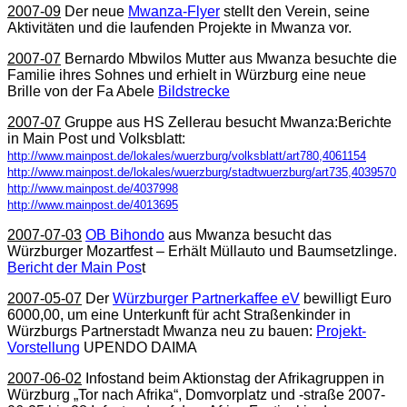
2007-09
Der neue
Mwanza-Flyer
stellt den Verein, seine
Aktivitäten und die laufenden Projekte in Mwanza vor.
2007-07
Bernardo Mbwilos Mutter aus Mwanza besuchte die
Familie ihres Sohnes und erhielt in Würzburg eine neue
Brille von der Fa Abele
Bildstrecke
2007-07
Gruppe aus HS Zellerau besucht Mwanza:
Berichte
in Main Post und Volksblatt:
http://www.mainpost.de/lokales/wuerzburg/volksblatt/art780,4061154
http://www.mainpost.de/lokales/wuerzburg/stadtwuerzburg/art735,4039570
http://www.mainpost.de/4037998
http://www.mainpost.de/4013695
2007-07-03
OB Bihondo
aus Mwanza besucht das
Würzburger Mozartfest – Erhält Müllauto und Baumsetzlinge.
Bericht der Main Pos
t
2007-05-07
Der
Würzburger Partnerkaffee eV
bewilligt Euro
6000,00, um eine Unterkunft für acht Straßenkinder in
Würzburgs Partnerstadt Mwanza neu zu bauen:
Projekt-
Vorstellung
UPENDO DAIMA
2007-06-02
Infostand beim Aktionstag der Afrikagruppen in
Würzburg „Tor nach Afrika“, Domvorplatz und -straße
2007-