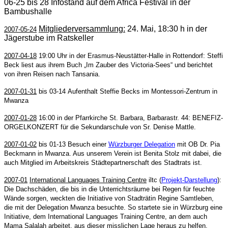
06-25 bis 28
Infostand auf dem Africa Festival in der
Bambushalle
Mitgliederversammlung:
24. Mai, 18:30 h in der
2007-05-24
Jägerstube im Ratskeller
2007-04-18
19:00 Uhr in der Erasmus-Neustätter-Halle in Rottendorf: Steffi
Beck liest aus ihrem Buch „Im Zauber des Victoria-Sees“ und berichtet
von ihren Reisen nach Tansania.
2007-01-31
bis 03-14
Aufenthalt Steffie Becks im Montessori-Zentrum in
Mwanza
2007-01-28
16:00 in der Pfarrkirche St. Barbara, Barbarastr. 44: BENEFIZ-
ORGELKONZERT für die Sekundarschule von Sr. Denise Mattle.
2007-01-02
bis 01-13
Besuch einer
Würzburger Delegation
mit OB Dr. Pia
Beckmann in Mwanza.
Aus unserem Verein ist Benita Stolz mit dabei, die
auch Mitglied im Arbeitskreis Städtepartnerschaft des Stadtrats ist.
2007-01
International Languages Training Centre
iltc (
Projekt-Darstellung
):
Die Dachschäden, die bis in die Unterrichtsräume bei Regen für feuchte
Wände sorgen, weckten die Initiative von Stadträtin Regine Samtleben,
die mit der Delegation Mwanza besuchte. So startete sie in Würzburg eine
Initiative, dem International Languages Training Centre, an dem auch
Mama Salalah arbeitet, aus dieser misslichen Lage heraus zu helfen.