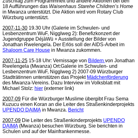
Zuschlag zum Programmheft und andere Aktionen bei den
18 Aufführungen das
Waisenhaus Starehe Children’s Home
in Mwanza unterstützt. Die Aktion wird vom Rotary Club
Würzburg unterstützt.
2007-11-30
19.30 Uhr (Galerie im Schwulen- und
Lesbenzentrum WuF, Nigglweg 2): Benefizkonzert der
Jugendgruppe DéjàWü + Ausstellung der Bilder von
Jonathan Rwelengela. Der Erlös soll der AIDS-Arbeit im
Shaloom Care House
in Mwanza zukommen.
2007-11-25
15-18 Uhr: Vernissage von
Bildern
von Jonathan
Rwelengela (Mwanza) Ort:Galerie im Schwulen- und
Lesbenzentrum WuF, Nigglweg 2)
2007-09
Würzburger
Stadträtinnen unterstützen das Projekt
Mädchenförderung
des Mwanza-Vereins. Dazu Interview im Volksblatt mit
Michael Stolz:
hier
(externer link)
2007-09
Für die Würzburger Muslime übergibt Frau Sema
Kuzucu einen Koran an die Leiter des Straßenkinderprojekts
UPENDO DAIMA
in Mwanza.
Bericht
2007-09
Die Leiter des Straßenkinderprojekts
UPENDO
DAIMA
(Mwanza) besuchen Würzburg. Sie berichten in
Schulen und auf der Mainfrankenmesse.