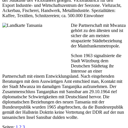
der Südküste des Victoriasees gelegen. Victoriabarsch für den
Export Industrie- und Wirtschaftszentrum der Seezone. Viehzucht,
Ackerbau, Fischerei, Handwerk, Metallindustrie. Spezialitäten:
Kaffee, Textilien, Schnitzereien; ca. 500.000 Einwohner
Die Partnerschaft mit Mwanza
gehört zu den ältesten und ist
sicher die am meisten
strapazierte Städtebeziehung
der Mainfrankenmetropole.
Schon 1963 signalisierte die
Stadt Würzburg dem
Deutschen Städtetag ihr
Interesse an einer
Partnerschaft mit einem Entwicklungsland. Nach eingehenden
Beratungen mit dem Auswärtigen Amt entschied man, Kontakt mit
der Stadt Mwanza im damaligen Tanganjika aufzunehmen. Der
Zusammenschluss Tanganjikas mit Sansibar am 29.10.1964 rief
diplomatische Schwierigkeiten mit Deutschland hervor. Die
diplomatischen Beziehungen des neuen Tansania mit der
Bundesrepublik wurden 1965 abgebrochen, da die Bundesrepublik
gemäß der Hallstein Doktrin keine Vertretung der DDR auf der nun
tansanischen Insel Sansibar dulden wollte.
Seiten:
1
2
3