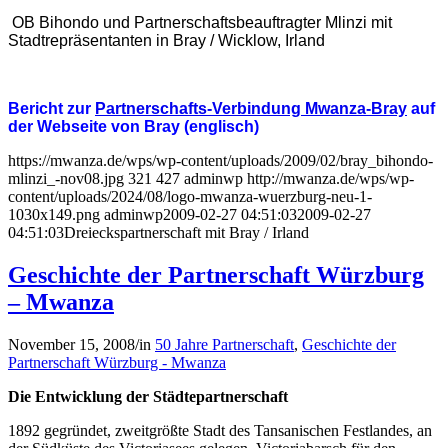
OB Bihondo und Partnerschaftsbeauftragter Mlinzi mit
Stadtrepräsentanten in Bray / Wicklow, Irland
Bericht zur
Partnerschafts-Verbindung Mwanza-Bray
auf
der Webseite von Bray (englisch)
https://mwanza.de/wps/wp-content/uploads/2009/02/bray_bihondo-
mlinzi_-nov08.jpg
321
427
adminwp
http://mwanza.de/wps/wp-
content/uploads/2024/08/logo-mwanza-wuerzburg-neu-1-
1030x149.png
adminwp
2009-02-27 04:51:03
2009-02-27
04:51:03
Dreieckspartnerschaft mit Bray / Irland
Geschichte der Partnerschaft Würzburg
– Mwanza
November 15, 2008
/
in
50 Jahre Partnerschaft
,
Geschichte der
Partnerschaft Würzburg - Mwanza
Die Entwicklung der Städtepartnerschaft
1892 gegründet, zweitgrößte Stadt des Tansanischen Festlandes, an