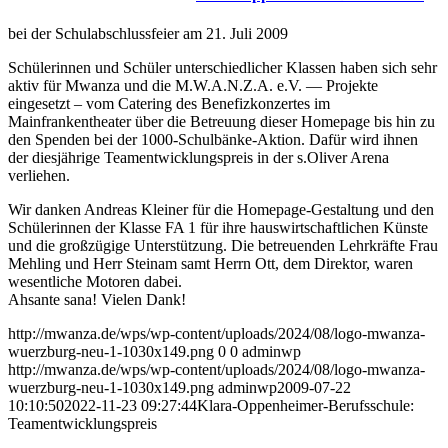
bei der Schulabschlussfeier am 21. Juli 2009
Schülerinnen und Schüler unterschiedlicher Klassen haben sich sehr
aktiv für Mwanza und die M.W.A.N.Z.A. e.V. — Projekte
eingesetzt – vom Catering des Benefizkonzertes im
Mainfrankentheater über die Betreuung dieser Homepage bis hin zu
den Spenden bei der 1000-Schulbänke-Aktion. Dafür wird ihnen
der diesjährige Teamentwicklungspreis in der s.Oliver Arena
verliehen.
Wir danken Andreas Kleiner für die Homepage-Gestaltung und den
Schülerinnen der Klasse FA 1 für ihre hauswirtschaftlichen Künste
und die großzügige Unterstützung. Die betreuenden Lehrkräfte Frau
Mehling und Herr Steinam samt Herrn Ott, dem Direktor, waren
wesentliche Motoren dabei.
Ahsante sana! Vielen Dank!
http://mwanza.de/wps/wp-content/uploads/2024/08/logo-mwanza-
wuerzburg-neu-1-1030x149.png
0
0
adminwp
http://mwanza.de/wps/wp-content/uploads/2024/08/logo-mwanza-
wuerzburg-neu-1-1030x149.png
adminwp
2009-07-22
10:10:50
2022-11-23 09:27:44
Klara-Oppenheimer-Berufsschule:
Teamentwicklungspreis