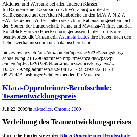
Aktionen und Werbung bei allen anderen Klassen.
Im Rahmen einer Exkursion nach Würzburg wurde die
Schülerspende auf der Alten Mainbrücke an den M.W.A.N.Z.A.
e.V. übergeben. Vorher hatten sie sich im Rathaus umgesehen nach
den Spuren der Partnerschaft, Fahne und Mwanza-Vitrine, und den
Rundblick von Grafeneckartturm genossen. In der Turmstube
beantwortete die Tansanierin
Asumpta Lattus
ihre Fragen nach den
Lebensverhältnissen im ostafrikanischen Land.
https://mwanza.de/wps/wp-content/uploads/2009/08/augsburg-
schueler.jpg
218
290
adminwp
http://mwanza.de/wps/wp-
content/uploads/2024/08/logo-mwanza-wuerzburg-neu-1-
1030x149.png
adminwp
2009-08-12 14:28:39
2022-11-23
09:27:44
Augsburger Schüler spenden für Mwanza
Klara-Oppenheimer-Berufsschule:
Teamentwicklungspreis
Juli 22, 2009
/
in
Aktuelles
,
Chronik 2009
Verleihung des Teamentwicklungspreises
durch die Förderkreise der
Klara-Oppenheimer-Berufsschule