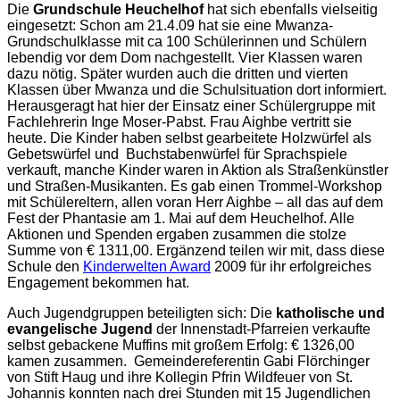
Die
Grundschule Heuchelhof
hat sich ebenfalls vielseitig
eingesetzt: Schon am 21.4.09 hat sie eine Mwanza-
Grundschulklasse mit ca 100 Schülerinnen und Schülern
lebendig vor dem Dom nachgestellt. Vier Klassen waren
dazu nötig. Später wurden auch die dritten und vierten
Klassen über Mwanza und die Schulsituation dort informiert.
Herausgeragt hat hier der Einsatz einer Schülergruppe mit
Fachlehrerin Inge Moser-Pabst. Frau Aighbe vertritt sie
heute. Die Kinder haben selbst gearbeitete Holzwürfel als
Gebetswürfel und Buchstabenwürfel für Sprachspiele
verkauft, manche Kinder waren in Aktion als Straßenkünstler
und Straßen-Musikanten. Es gab einen Trommel-Workshop
mit Schülereltern, allen voran Herr Aighbe – all das auf dem
Fest der Phantasie am 1. Mai auf dem Heuchelhof. Alle
Aktionen und Spenden ergaben zusammen die stolze
Summe von € 1311,00. Ergänzend teilen wir mit, dass diese
Schule den
Kinderwelten Award
2009 für ihr erfolgreiches
Engagement bekommen hat.
Auch Jugendgruppen beteiligten sich: Die
katholische und
evangelische Jugend
der Innenstadt-Pfarreien verkaufte
selbst gebackene Muffins mit großem Erfolg: € 1326,00
kamen zusammen. Gemeindereferentin Gabi Flörchinger
von Stift Haug und ihre Kollegin Pfrin Wildfeuer von St.
Johannis konnten nach drei Stunden mit 15 Jugendlichen