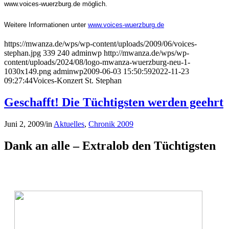
www.voices-wuerzburg.de möglich.
Weitere Informationen unter
www.voices-wuerzburg.de
https://mwanza.de/wps/wp-content/uploads/2009/06/voices-
stephan.jpg
339
240
adminwp
http://mwanza.de/wps/wp-
content/uploads/2024/08/logo-mwanza-wuerzburg-neu-1-
1030x149.png
adminwp
2009-06-03 15:50:59
2022-11-23
09:27:44
Voices-Konzert St. Stephan
Geschafft! Die Tüchtigsten werden geehrt
Juni 2, 2009
/
in
Aktuelles
,
Chronik 2009
Dank an alle – Extralob den Tüchtigsten