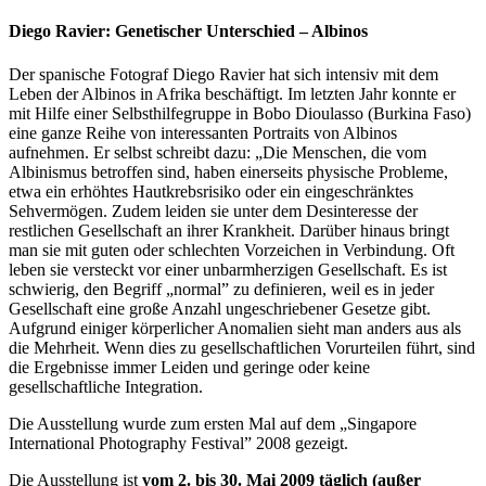
Diego Ravier: Genetischer Unterschied – Albinos
Der spanische Fotograf Diego Ravier hat sich intensiv mit dem
Leben der Albinos in Afrika beschäftigt. Im letzten Jahr konnte er
mit Hilfe einer Selbsthilfegruppe in Bobo Dioulasso (Burkina Faso)
eine ganze Reihe von interessanten Portraits von Albinos
aufnehmen. Er selbst schreibt dazu: „Die Menschen, die vom
Albinismus betroffen sind, haben einerseits physische Probleme,
etwa ein erhöhtes Hautkrebsrisiko oder ein eingeschränktes
Sehvermögen. Zudem leiden sie unter dem Desinteresse der
restlichen Gesellschaft an ihrer Krankheit. Darüber hinaus bringt
man sie mit guten oder schlechten Vorzeichen in Verbindung. Oft
leben sie versteckt vor einer unbarmherzigen Gesellschaft. Es ist
schwierig, den Begriff „normal” zu definieren, weil es in jeder
Gesellschaft eine große Anzahl ungeschriebener Gesetze gibt.
Aufgrund einiger körperlicher Anomalien sieht man anders aus als
die Mehrheit. Wenn dies zu gesellschaftlichen Vorurteilen führt, sind
die Ergebnisse immer Leiden und geringe oder keine
gesellschaftliche Integration.
Die Ausstellung wurde zum ersten Mal auf dem „Singapore
International Photography Festival” 2008 gezeigt.
Die Ausstellung ist
vom 2. bis 30. Mai 2009 täglich (außer