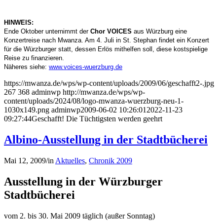
HINWEIS:
Ende Oktober unternimmt der
Chor VOICES
aus Würzburg eine
Konzertreise nach Mwanza. Am 4. Juli in St. Stephan findet ein Konzert
für die Würzburger statt, dessen Erlös mithelfen soll, diese kostspielige
Reise zu finanzieren.
Näheres siehe:
www.voices-wuerzburg.de
https://mwanza.de/wps/wp-content/uploads/2009/06/geschafft2-.jpg
267
368
adminwp
http://mwanza.de/wps/wp-
content/uploads/2024/08/logo-mwanza-wuerzburg-neu-1-
1030x149.png
adminwp
2009-06-02 10:26:01
2022-11-23
09:27:44
Geschafft! Die Tüchtigsten werden geehrt
Albino-Ausstellung in der Stadtbücherei
Mai 12, 2009
/
in
Aktuelles
,
Chronik 2009
Ausstellung in der Würzburger
Stadtbücherei
vom 2. bis 30. Mai 2009 täglich (außer Sonntag)