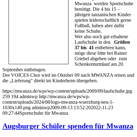
Mwanza werden Sportschuhe
benötigt. Die 4 bis 15 –
jährigen tanzanischen Kinder
spielen leidenschaftlich gerne
Fußball, haben aber dafür
keine Schuhe.
Wer also noch gut erhaltene
Laufschuhe in den
Größen
37 bis 41
entbehren kann,
möge diese bitte bei Rainer
Griebel abgeben oder zum
Schenkenturmlauf am 20.
September mitbringen.
Der VOICES Chor wird im Oktober 09 nach MWANZA reisen und
die „Lieferung“ direkt im Kinderheim übergeben.
https://mwanza.de/wps/wp-content/uploads/2009/09/laufschuhe.jpg
259
194
adminwp
http://mwanza.de/wps/wp-
content/uploads/2024/08/logo-mwanza-wuerzburg-neu-1-
1030x149.png
adminwp
2009-09-13 13:52:20
2022-11-23
09:27:44
Sportschuhe für Mwanza
Augsburger Schüler spenden für Mwanza