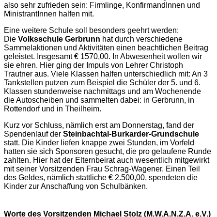
also sehr zufrieden sein: Firmlinge, KonfirmandInnen und
MinistrantInnen halfen mit.
Eine weitere Schule soll besonders geehrt werden:
Die
Volksschule Gerbrunn
hat durch verschiedene
Sammelaktionen und Aktivitäten einen beachtlichen Beitrag
geleistet. Insgesamt € 1570,00. In Abwesenheit wollen wir
sie ehren. Hier ging der Impuls von Lehrer Christoph
Trautner aus. Viele Klassen halfen unterschiedlich mit: An 3
Tankstellen putzen zum Beispiel die Schüler der 5. und 6.
Klassen stundenweise nachmittags und am Wochenende
die Autoscheiben und sammelten dabei: in Gerbrunn, in
Rottendorf und in Theilheim.
Kurz vor Schluss, nämlich erst am Donnerstag, fand der
Spendenlauf der
Steinbachtal-Burkarder-Grundschule
statt. Die Kinder liefen knappe zwei Stunden, im Vorfeld
hatten sie sich Sponsoren gesucht, die pro gelaufene Runde
zahlten. Hier hat der Elternbeirat auch wesentlich mitgewirkt
mit seiner Vorsitzenden Frau Schrag-Wagener. Einen Teil
des Geldes, nämlich stattliche € 2.500,00, spendeten die
Kinder zur Anschaffung von Schulbänken.
Worte des Vorsitzenden Michael Stolz (M.W.A.N.Z.A. e.V.)