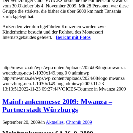
Der Würzburger Chor VOICES besuchte die Partnerstadt Mwanza
vom 30.Oktober bis 4. November 2009. Mit 28 Personen war diese
Gruppe die stärkste, die bisher die über 6000 km nach Tansania
zurückgelegt hat.
Außer den vier durchgeführten Konzerten wurden zwei
Kinderheime besucht und der Rohbau des Montessori
Internatsgebäudes gefeiert.
Bericht mit Fotos
http://mwanza.de/wps/wp-content/uploads/2024/08/logo-mwanza-
wuerzburg-neu-1-1030x149.png
0
0
adminwp
http://mwanza.de/wps/wp-content/uploads/2024/08/logo-mwanza-
wuerzburg-neu-1-1030x149.png
adminwp
2009-11-23
13:13:51
2022-11-23 09:27:44
VOICES-Tournee in Mwanza 2009
Mainfrankenmesse 2009: Mwanza –
Partnerstadt Würzburgs
September 20, 2009
/
in
Aktuelles
,
Chronik 2009