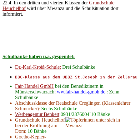
22.4. In den dritten und vierten Klassen der
Grundschule
Heuchelhof
wird über Mwanza und die Schulsituation dort
informiert.
Schulbänke haben u.a. gespendet:
Dr.-Karl-Kroiß-Schule:
Drei Schulbänke
BBC-Klasse aus dem ÜBBZ St.Joseph in der Zellerau
 
Fair-Handel GmbH
bei den Benediktinern in
Münsterschwarzach;
ww.fair-handel-gmbh.de
: Zehn
Schulbänke
Abschlussklasse der
Realschule Creglingen
(Klassenlehrer
Schmucker):
Sechs Schulbänke
Werbeagentur Benkert
0931/2876004¨10 Bänke
Grundschule Heuchelhof
bei der Eröffnung am
Dom:
10 Bänke
Goethe-Kepler-