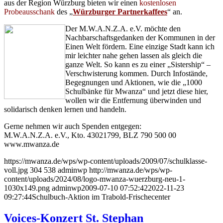
aus der Region Würzburg bieten wir einen
kostenlosen
Probeausschank
des „
Würzburger Partnerkaffees
“ an.
Der M.W.A.N.Z.A. e.V. möchte den
Nachbarschaftsgedanken der Kommunen in der
Einen Welt fördern. Eine einzige Stadt kann ich
mir leichter nahe gehen lassen als gleich die
ganze Welt. So kann es zu einer „Sistership“ –
Verschwisterung kommen. Durch Infostände,
Begegnungen und Aktionen, wie die „1000
Schulbänke für Mwanza“ und jetzt diese hier,
wollen wir die Entfernung überwinden und
solidarisch denken lernen und handeln.
Gerne nehmen wir auch Spenden entgegen:
M.W.A.N.Z.A. e.V., Kto. 43021799, BLZ 790 500 00
www.mwanza.de
https://mwanza.de/wps/wp-content/uploads/2009/07/schulklasse-
voll.jpg
304
538
adminwp
http://mwanza.de/wps/wp-
content/uploads/2024/08/logo-mwanza-wuerzburg-neu-1-
1030x149.png
adminwp
2009-07-10 07:52:42
2022-11-23
09:27:44
Schulbuch-Aktion im Trabold-Frischecenter
Voices-Konzert St. Stephan