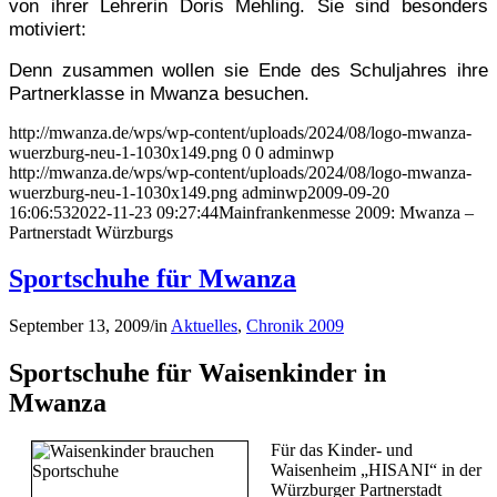
von ihrer Lehrerin Doris Mehling. Sie sind besonders
motiviert:
Denn zusammen wollen sie Ende des Schuljahres ihre
Partnerklasse in Mwanza besuchen.
http://mwanza.de/wps/wp-content/uploads/2024/08/logo-mwanza-
wuerzburg-neu-1-1030x149.png
0
0
adminwp
http://mwanza.de/wps/wp-content/uploads/2024/08/logo-mwanza-
wuerzburg-neu-1-1030x149.png
adminwp
2009-09-20
16:06:53
2022-11-23 09:27:44
Mainfrankenmesse 2009: Mwanza –
Partnerstadt Würzburgs
Sportschuhe für Mwanza
September 13, 2009
/
in
Aktuelles
,
Chronik 2009
Sportschuhe für Waisenkinder in
Mwanza
Für das Kinder- und
Waisenheim „HISANI“ in der
Würzburger Partnerstadt