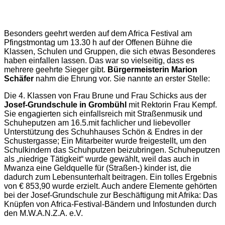
Besonders geehrt werden auf dem Africa Festival am
Pfingstmontag um 13.30 h auf der Offenen Bühne die
Klassen, Schulen und Gruppen, die sich etwas Besonderes
haben einfallen lassen. Das war so vielseitig, dass es
mehrere geehrte Sieger gibt.
Bürgermeisterin Marion
Schäfer
nahm die Ehrung vor. Sie nannte an erster Stelle:
Die 4. Klassen von Frau Brune und Frau Schicks aus der
Josef-Grundschule in Grombühl
mit Rektorin Frau Kempf.
Sie engagierten sich einfallsreich mit Straßenmusik und
Schuheputzen am 16.5.mit fachlicher und liebevoller
Unterstützung des Schuhhauses Schön & Endres in der
Schustergasse; Ein Mitarbeiter wurde freigestellt, um den
Schulkindern das Schuhputzen beizubringen. Schuheputzen
als „niedrige Tätigkeit“ wurde gewählt, weil das auch in
Mwanza eine Geldquelle für (Straßen-) kinder ist, die
dadurch zum Lebensunterhalt beitragen. Ein tolles Ergebnis
von € 853,90 wurde erzielt. Auch andere Elemente gehörten
bei der Josef-Grundschule zur Beschäftigung mit Afrika: Das
Knüpfen von Africa-Festival-Bändern und Infostunden durch
den M.W.A.N.Z.A. e.V.