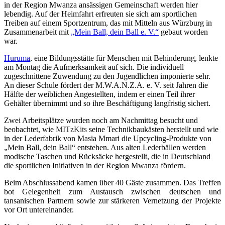
in der Region Mwanza ansässigen Gemeinschaft werden hier
lebendig. Auf der Heimfahrt erfreuten sie sich am sportlichen
Treiben auf einem Sportzentrum, das mit Mitteln aus Würzburg in
Zusammenarbeit mit
„Mein Ball, dein Ball e. V.“
gebaut worden
war.
Huruma
, eine Bildungsstätte für Menschen mit Behinderung, lenkte
am Montag die Aufmerksamkeit auf sich. Die individuell
zugeschnittene Zuwendung zu den Jugendlichen imponierte sehr.
An dieser Schule fördert der M.W.A.N.Z.A. e. V. seit Jahren die
Hälfte der weiblichen Angestellten, indem er einen Teil ihrer
Gehälter übernimmt und so ihre Beschäftigung langfristig sichert.
Zwei Arbeitsplätze wurden noch am Nachmittag besucht und
beobachtet, wie
MITzKits
seine Technikbaukästen herstellt und wie
in der Lederfabrik von Masia Mmari die Upcycling-Produkte von
„Mein Ball, dein Ball“ entstehen. Aus alten Lederbällen werden
modische Taschen und Rücksäcke hergestellt, die in Deutschland
die sportlichen Initiativen in der Region Mwanza fördern.
Beim Abschlussabend kamen über 40 Gäste zusammen. Das Treffen
bot Gelegenheit zum Austausch zwischen deutschen und
tansanischen Partnern sowie zur stärkeren Vernetzung der Projekte
vor Ort untereinander.