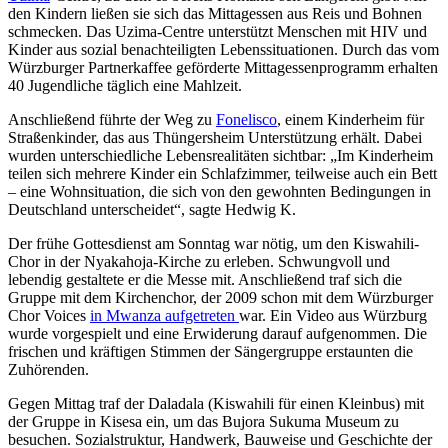
den Kindern ließen sie sich das Mittagessen aus Reis und Bohnen
schmecken. Das Uzima-Centre unterstützt Menschen mit HIV und
Kinder aus sozial benachteiligten Lebenssituationen. Durch das vom
Würzburger Partnerkaffee geförderte Mittagessenprogramm erhalten
40 Jugendliche täglich eine Mahlzeit.
Anschließend führte der Weg zu
Fonelisco
, einem Kinderheim für
Straßenkinder, das aus Thüngersheim Unterstützung erhält. Dabei
wurden unterschiedliche Lebensrealitäten sichtbar: „Im Kinderheim
teilen sich mehrere Kinder ein Schlafzimmer, teilweise auch ein Bett
– eine Wohnsituation, die sich von den gewohnten Bedingungen in
Deutschland unterscheidet“, sagte Hedwig K.
Der frühe Gottesdienst am Sonntag war nötig, um den Kiswahili-
Chor in der Nyakahoja-Kirche zu erleben. Schwungvoll und
lebendig gestaltete er die Messe mit. Anschließend traf sich die
Gruppe mit dem Kirchenchor, der 2009 schon mit dem Würzburger
Chor Voices
in Mwanza aufgetreten
war. Ein Video aus Würzburg
wurde vorgespielt und eine Erwiderung darauf aufgenommen. Die
frischen und kräftigen Stimmen der Sängergruppe erstaunten die
Zuhörenden.
Gegen Mittag traf der Daladala (Kiswahili für einen Kleinbus) mit
der Gruppe in Kisesa ein, um das Bujora Sukuma Museum zu
besuchen. Sozialstruktur, Handwerk, Bauweise und Geschichte der