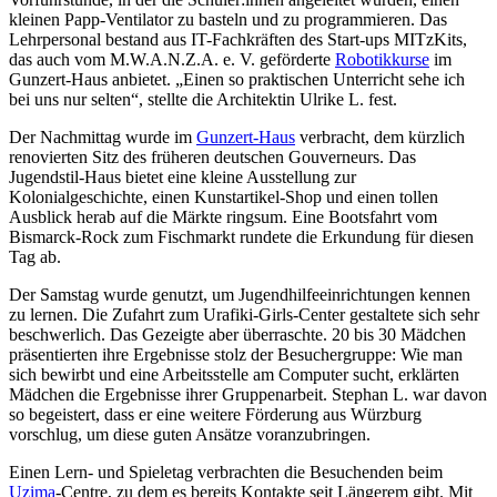
kleinen Papp-Ventilator zu basteln und zu programmieren. Das
Lehrpersonal bestand aus IT-Fachkräften des Start-ups MITzKits,
das auch vom M.W.A.N.Z.A. e. V. geförderte
Robotikkurse
im
Gunzert-Haus anbietet. „Einen so praktischen Unterricht sehe ich
bei uns nur selten“, stellte die Architektin Ulrike L. fest.
Der Nachmittag wurde im
Gunzert-Haus
verbracht, dem kürzlich
renovierten Sitz des früheren deutschen Gouverneurs. Das
Jugendstil-Haus bietet eine kleine Ausstellung zur
Kolonialgeschichte, einen Kunstartikel-Shop und einen tollen
Ausblick herab auf die Märkte ringsum. Eine Bootsfahrt vom
Bismarck-Rock zum Fischmarkt rundete die Erkundung für diesen
Tag ab.
Der Samstag wurde genutzt, um Jugendhilfeeinrichtungen kennen
zu lernen. Die Zufahrt zum Urafiki-Girls-Center gestaltete sich sehr
beschwerlich. Das Gezeigte aber überraschte. 20 bis 30 Mädchen
präsentierten ihre Ergebnisse stolz der Besuchergruppe: Wie man
sich bewirbt und eine Arbeitsstelle am Computer sucht, erklärten
Mädchen die Ergebnisse ihrer Gruppenarbeit. Stephan L. war davon
so begeistert, dass er eine weitere Förderung aus Würzburg
vorschlug, um diese guten Ansätze voranzubringen.
Einen Lern- und Spieletag verbrachten die Besuchenden beim
Uzima
-Centre, zu dem es bereits Kontakte seit Längerem gibt. Mit