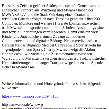
Ein starkes Zeichen gelebter Städtepartnerschaft: Gemeinsam mit
zahlreichen Partnern aus Würzburg und Mwanza haben der
MWANZA e.V. und die Stadt Würzburg einen Container mit
wichtigen Gütern erfolgreich nach Tansania gebracht. Über 200
Computer, Monitore und weitere IT-Geräte konnten inzwischen
nach Mwanza transportiert und dort an Schulen, Ausbildungsstätten
und soziale Einrichtungen verteilt werden. Damit erhalten viele
Kinder und Jugendliche erstmals Zugang zu moderner
Computertechnik und digitaler Bildung. Neben medizinischen
Geräten für das Bugando Medical Centre sowie Sportartikeln für
Jugendprojekte von Sports Charity Mwanza zeigt die Aktion
eindrucksvoll, wie vielfältig die Zusammenarbeit zwischen
Würzburg und Mwanza inzwischen geworden ist. Trotz logistischer
Herausforderungen und langer Transportwege kamen alle Spenden
sicher in Mwanza an.
Weitere Informationen und Hintergründe finden sich im folgenden
MP-Artikel:
https://www.mainpost.de/113947163
https://mwanza.de/wps/wp-
content/uploads/2026/05/contianerversand.png
1153
2048
adminwp