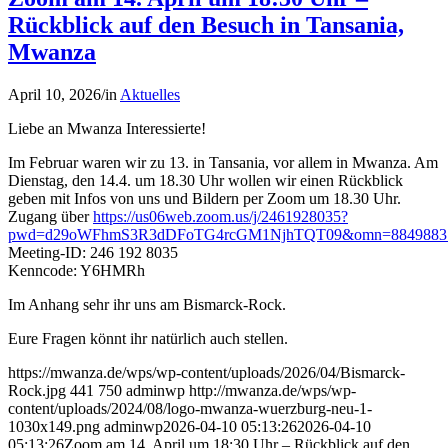
Rückblick auf den Besuch in Tansania,
Mwanza
April 10, 2026
/
in
Aktuelles
Liebe an Mwanza Interessierte!
Im Februar waren wir zu 13. in Tansania, vor allem in Mwanza. Am
Dienstag, den 14.4. um 18.30 Uhr wollen wir einen Rückblick
geben mit Infos von uns und Bildern per Zoom um 18.30 Uhr.
Zugang über
https://us06web.zoom.us/j/2461928035?
pwd=d29oWFhmS3R3dDFoTG4rcGM1NjhTQT09&omn=8849883
Meeting-ID: 246 192 8035
Kenncode: Y6HMRh
Im Anhang sehr ihr uns am Bismarck-Rock.
Eure Fragen könnt ihr natürlich auch stellen.
https://mwanza.de/wps/wp-content/uploads/2026/04/Bismarck-
Rock.jpg
441
750
adminwp
http://mwanza.de/wps/wp-
content/uploads/2024/08/logo-mwanza-wuerzburg-neu-1-
1030x149.png
adminwp
2026-04-10 05:13:26
2026-04-10
05:13:26
Zoom am 14. April um 18:30 Uhr – Rückblick auf den