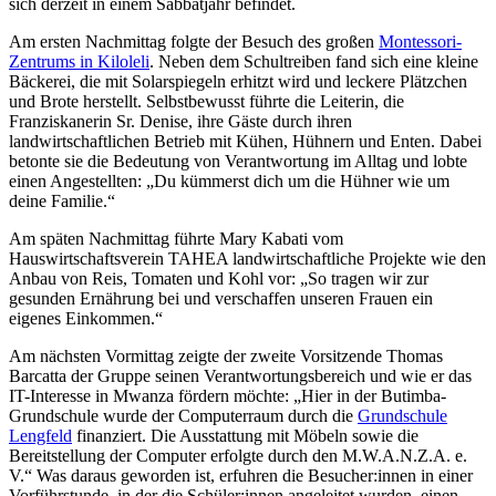
sich derzeit in einem Sabbatjahr befindet.
Am ersten Nachmittag folgte der Besuch des großen
Montessori-
Zentrums in Kiloleli
. Neben dem Schultreiben fand sich eine kleine
Bäckerei, die mit Solarspiegeln erhitzt wird und leckere Plätzchen
und Brote herstellt. Selbstbewusst führte die Leiterin, die
Franziskanerin Sr. Denise, ihre Gäste durch ihren
landwirtschaftlichen Betrieb mit Kühen, Hühnern und Enten. Dabei
betonte sie die Bedeutung von Verantwortung im Alltag und lobte
einen Angestellten: „Du kümmerst dich um die Hühner wie um
deine Familie.“
Am späten Nachmittag führte Mary Kabati vom
Hauswirtschaftsverein TAHEA landwirtschaftliche Projekte wie den
Anbau von Reis, Tomaten und Kohl vor: „So tragen wir zur
gesunden Ernährung bei und verschaffen unseren Frauen ein
eigenes Einkommen.“
Am nächsten Vormittag zeigte der zweite Vorsitzende Thomas
Barcatta der Gruppe seinen Verantwortungsbereich und wie er das
IT-Interesse in Mwanza fördern möchte: „Hier in der Butimba-
Grundschule wurde der Computerraum durch die
Grundschule
Lengfeld
finanziert. Die Ausstattung mit Möbeln sowie die
Bereitstellung der Computer erfolgte durch den M.W.A.N.Z.A. e.
V.“ Was daraus geworden ist, erfuhren die Besucher:innen in einer
Vorführstunde, in der die Schüler:innen angeleitet wurden, einen