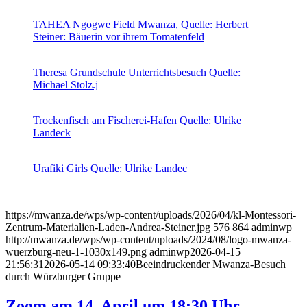
TAHEA Ngogwe Field Mwanza, Quelle: Herbert
Steiner: Bäuerin vor ihrem Tomatenfeld
Theresa Grundschule Unterrichtsbesuch Quelle:
Michael Stolz.j
Trockenfisch am Fischerei-Hafen Quelle: Ulrike
Landeck
Urafiki Girls Quelle: Ulrike Landec
https://mwanza.de/wps/wp-content/uploads/2026/04/kl-Montessori-
Zentrum-Materialien-Laden-Andrea-Steiner.jpg
576
864
adminwp
http://mwanza.de/wps/wp-content/uploads/2024/08/logo-mwanza-
wuerzburg-neu-1-1030x149.png
adminwp
2026-04-15
21:56:31
2026-05-14 09:33:40
Beeindruckender Mwanza-Besuch
durch Würzburger Gruppe
Zoom am 14. April um 18:30 Uhr –