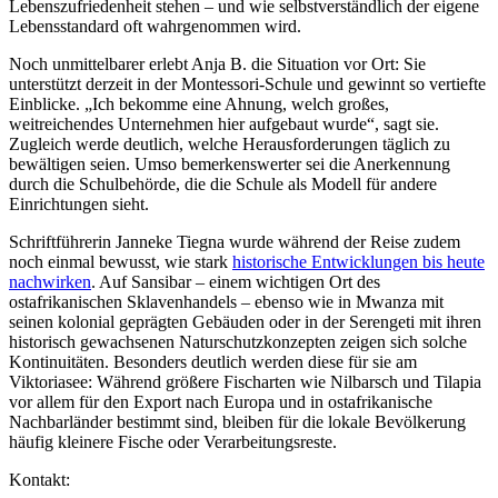
Lebenszufriedenheit stehen – und wie selbstverständlich der eigene
Lebensstandard oft wahrgenommen wird.
Noch unmittelbarer erlebt Anja B. die Situation vor Ort: Sie
unterstützt derzeit in der Montessori-Schule und gewinnt so vertiefte
Einblicke. „Ich bekomme eine Ahnung, welch großes,
weitreichendes Unternehmen hier aufgebaut wurde“, sagt sie.
Zugleich werde deutlich, welche Herausforderungen täglich zu
bewältigen seien. Umso bemerkenswerter sei die Anerkennung
durch die Schulbehörde, die die Schule als Modell für andere
Einrichtungen sieht.
Schriftführerin Janneke Tiegna wurde während der Reise zudem
noch einmal bewusst, wie stark
historische Entwicklungen bis heute
nachwirken
. Auf Sansibar – einem wichtigen Ort des
ostafrikanischen Sklavenhandels – ebenso wie in Mwanza mit
seinen kolonial geprägten Gebäuden oder in der Serengeti mit ihren
historisch gewachsenen Naturschutzkonzepten zeigen sich solche
Kontinuitäten. Besonders deutlich werden diese für sie am
Viktoriasee: Während größere Fischarten wie Nilbarsch und Tilapia
vor allem für den Export nach Europa und in ostafrikanische
Nachbarländer bestimmt sind, bleiben für die lokale Bevölkerung
häufig kleinere Fische oder Verarbeitungsreste.
Kontakt: