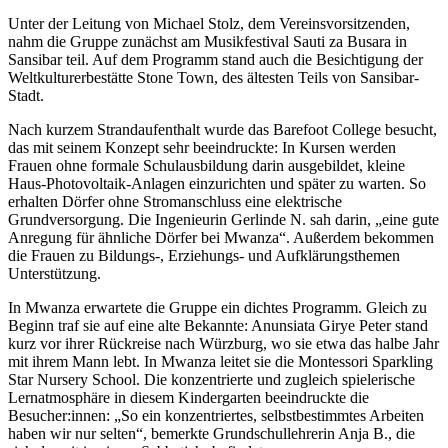
Unter der Leitung von Michael Stolz, dem Vereinsvorsitzenden,
nahm die Gruppe zunächst am Musikfestival Sauti za Busara in
Sansibar teil. Auf dem Programm stand auch die Besichtigung der
Weltkulturerbestätte Stone Town, des ältesten Teils von Sansibar-
Stadt.
Nach kurzem Strandaufenthalt wurde das Barefoot College besucht,
das mit seinem Konzept sehr beeindruckte: In Kursen werden
Frauen ohne formale Schulausbildung darin ausgebildet, kleine
Haus-Photovoltaik-Anlagen einzurichten und später zu warten. So
erhalten Dörfer ohne Stromanschluss eine elektrische
Grundversorgung. Die Ingenieurin Gerlinde N. sah darin, „eine gute
Anregung für ähnliche Dörfer bei Mwanza“. Außerdem bekommen
die Frauen zu Bildungs-, Erziehungs- und Aufklärungsthemen
Unterstützung.
In Mwanza erwartete die Gruppe ein dichtes Programm. Gleich zu
Beginn traf sie auf eine alte Bekannte: Anunsiata Girye Peter stand
kurz vor ihrer Rückreise nach Würzburg, wo sie etwa das halbe Jahr
mit ihrem Mann lebt. In Mwanza leitet sie die Montessori Sparkling
Star Nursery School. Die konzentrierte und zugleich spielerische
Lernatmosphäre in diesem Kindergarten beeindruckte die
Besucher:innen: „So ein konzentriertes, selbstbestimmtes Arbeiten
haben wir nur selten“, bemerkte Grundschullehrerin Anja B., die