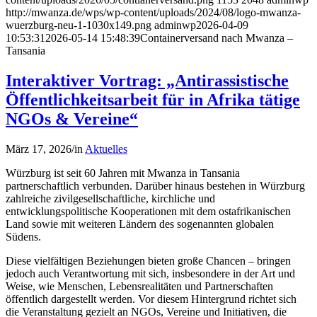
http://mwanza.de/wps/wp-content/uploads/2024/08/logo-mwanza-
wuerzburg-neu-1-1030x149.png
adminwp
2026-04-09
10:53:31
2026-05-14 15:48:39
Containerversand nach Mwanza –
Tansania
Interaktiver Vortrag: „Antirassistische
Öffentlichkeitsarbeit für in Afrika tätige
NGOs & Vereine“
März 17, 2026
/
in
Aktuelles
Würzburg ist seit 60 Jahren mit Mwanza in Tansania
partnerschaftlich verbunden. Darüber hinaus bestehen in Würzburg
zahlreiche zivilgesellschaftliche, kirchliche und
entwicklungspolitische Kooperationen mit dem ostafrikanischen
Land sowie mit weiteren Ländern des sogenannten globalen
Südens.
Diese vielfältigen Beziehungen bieten große Chancen – bringen
jedoch auch Verantwortung mit sich, insbesondere in der Art und
Weise, wie Menschen, Lebensrealitäten und Partnerschaften
öffentlich dargestellt werden. Vor diesem Hintergrund richtet sich
die Veranstaltung gezielt an NGOs, Vereine und Initiativen, die