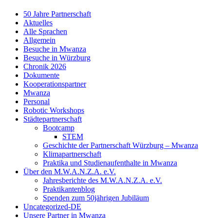
50 Jahre Partnerschaft
Aktuelles
Alle Sprachen
Allgemein
Besuche in Mwanza
Besuche in Würzburg
Chronik 2026
Dokumente
Kooperationspartner
Mwanza
Personal
Robotic Workshops
Städtepartnerschaft
Bootcamp
STEM
Geschichte der Partnerschaft Würzburg – Mwanza
Klimapartnerschaft
Praktika und Studienaufenthalte in Mwanza
Über den M.W.A.N.Z.A. e.V.
Jahresberichte des M.W.A.N.Z.A. e.V.
Praktikantenblog
Spenden zum 50jährigen Jubiläum
Uncategorized-DE
Unsere Partner in Mwanza