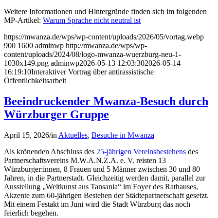
Weitere Informationen und Hintergründe finden sich im folgenden
MP-Artikel:
Warum Sprache nicht neutral ist
https://mwanza.de/wps/wp-content/uploads/2026/05/vortag.webp
900
1600
adminwp
http://mwanza.de/wps/wp-
content/uploads/2024/08/logo-mwanza-wuerzburg-neu-1-
1030x149.png
adminwp
2026-05-13 12:03:30
2026-05-14
16:19:10
Interaktiver Vortrag über antirassistische
Öffentlichkeitsarbeit
Beeindruckender Mwanza-Besuch durch
Würzburger Gruppe
April 15, 2026
/
in
Aktuelles
,
Besuche in Mwanza
Als krönenden Abschluss des
25-jährigen Vereinsbestehens
des
Partnerschaftsvereins M.W.A.N.Z.A. e. V. reisten 13
Würzburger:innen, 8 Frauen und 5 Männer zwischen 30 und 80
Jahren, in die Partnerstadt. Gleichzeitig werden damit, parallel zur
Ausstellung „Weltkunst aus Tansania“ im Foyer des Rathauses,
Akzente zum 60-jährigen Bestehen der Städtepartnerschaft gesetzt.
Mit einem Festakt im Juni wird die Stadt Würzburg das noch
feierlich begehen.