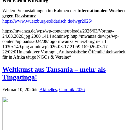
Welt Forum Würzburg
.
Weitere Veranstaltungen im Rahmen der
Internationalen Wochen
gegen Rassismus
:
https://www.wuerzburg-solidarisch.de/iwgr2026/
https://mwanza.de/wps/wp-content/uploads/2026/03/Vortrag-
24.03.2026.jpg
2000
1414
adminwp
http://mwanza.de/wps/wp-
content/uploads/2024/08/logo-mwanza-wuerzburg-neu-1-
1030x149.png
adminwp
2026-03-17 21:59:16
2026-03-17
22:02:01
Interaktiver Vortrag: „Antirassistische Öffentlichkeitsarbeit
für in Afrika tätige NGOs & Vereine“
Weltkunst aus Tansania – mehr als
Tingatinga!
Februar 10, 2026
/
in
Aktuelles
,
Chronik 2026