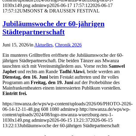
1030x149.png
adminwp
2026-06-17 17:57:12
2026-06-17
17:57:12
UMSONST & DRAUSSEN FESTIVAL
Jubiläumswoche der 60-jährigen
Städtepartnerschaft
Juni 15, 2026
/
in
Aktuelles
,
Chronik 2026
Ein munteres Grilltreffen eröffnete die Jubiläumswoche der 60-
jährigen Städtepartnerschaft. Die beiden Tänzer aus Mwanza
tauschten sich mit Vereinsmitgliedern aus. Vorne rechts
Samwel
Japhet
und rechts am Rande
Tadhi Alawi
, beide werden am
Dienstag, den 16. Juni
beim Festakt auftreten und ihr volles
Programm am
Freitag, den 19. Juni
auf der Probebühne des
Mainfrankentheaters einem interessierten Publikum vorstellen.
Eintritt frei.
https://mwanza.de/wps/wp-content/uploads/2026/06/PHOTO-2026-
06-14-12-11-48.jpg
608
1080
adminwp
http://mwanza.de/wps/wp-
content/uploads/2024/08/logo-mwanza-wuerzburg-neu-1-
1030x149.png
adminwp
2026-06-15 13:21:37
2026-06-15
13:22:13
Jubiläumswoche der 60-jährigen Städtepartnerschaft