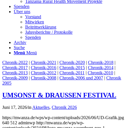
Tanzania Rural Health Movement Projekte
Spenden
Über uns
Vorstand
Mitwirken
Beitrittserklärung
Jahresberichte / Protokolle
Spenden
Archiv
Suche
Menü
Menü
Chronik-2022
|
Chronik-2021
|
Chronik-2020
|
Chronik-2018
|
Chronik-2017
|
Chronik-2016
|
Chronik-2015
|
Chronik-2014
|
Chronik-2013
|
Chronik-2012
|
Chronik-2011
|
Chronik-2010
|
Chronik-2009
|
Chronik-2008
|
Chronik-2006 und 2007
|
Chronik
2005
UMSONST & DRAUSSEN FESTIVAL
Juni 17, 2026
/
in
Aktuelles
,
Chronik 2026
https://mwanza.de/wps/wp-content/uploads/2026/06/UD-Grafik.jpg
640
512
adminwp
http://mwanza.de/wps/wp-
content/uploads/2024/08/logo-mwanza-wuerzburg-neu-1-