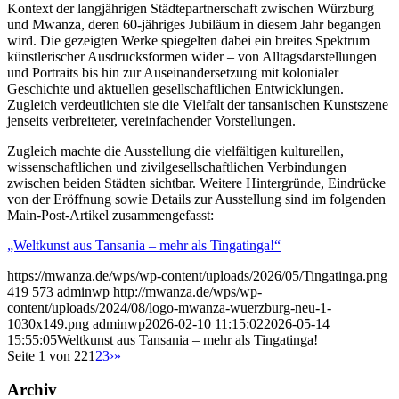
Kontext der langjährigen Städtepartnerschaft zwischen Würzburg
und Mwanza, deren 60-jähriges Jubiläum in diesem Jahr begangen
wird. Die gezeigten Werke spiegelten dabei ein breites Spektrum
künstlerischer Ausdrucksformen wider – von Alltagsdarstellungen
und Portraits bis hin zur Auseinandersetzung mit kolonialer
Geschichte und aktuellen gesellschaftlichen Entwicklungen.
Zugleich verdeutlichten sie die Vielfalt der tansanischen Kunstszene
jenseits verbreiteter, vereinfachender Vorstellungen.
Zugleich machte die Ausstellung die vielfältigen kulturellen,
wissenschaftlichen und zivilgesellschaftlichen Verbindungen
zwischen beiden Städten sichtbar. Weitere Hintergründe, Eindrücke
von der Eröffnung sowie Details zur Ausstellung sind im folgenden
Main-Post-Artikel zusammengefasst:
„Weltkunst aus Tansania – mehr als Tingatinga!“
https://mwanza.de/wps/wp-content/uploads/2026/05/Tingatinga.png
419
573
adminwp
http://mwanza.de/wps/wp-
content/uploads/2024/08/logo-mwanza-wuerzburg-neu-1-
1030x149.png
adminwp
2026-02-10 11:15:02
2026-05-14
15:55:05
Weltkunst aus Tansania – mehr als Tingatinga!
Seite 1 von 22
1
2
3
›
»
Archiv