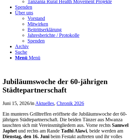
Tanzania Rural Health Movement Projekte
Spenden
Über uns
Vorstand
Mitwirken
Beitrittserklärung
Jahresberichte / Protokolle
Spenden
Archiv
Suche
Menü
Menü
Jubiläumswoche der 60-jährigen
Städtepartnerschaft
Juni 15, 2026
/
in
Aktuelles
,
Chronik 2026
Ein munteres Grilltreffen eröffnete die Jubiläumswoche der 60-
jährigen Städtepartnerschaft. Die beiden Tänzer aus Mwanza
tauschten sich mit Vereinsmitgliedern aus. Vorne rechts
Samwel
Japhet
und rechts am Rande
Tadhi Alawi
, beide werden am
Dienstag, den 16. Juni
beim Festakt auftreten und ihr volles