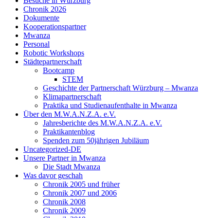
Besuche in Würzburg
Chronik 2026
Dokumente
Kooperationspartner
Mwanza
Personal
Robotic Workshops
Städtepartnerschaft
Bootcamp
STEM
Geschichte der Partnerschaft Würzburg – Mwanza
Klimapartnerschaft
Praktika und Studienaufenthalte in Mwanza
Über den M.W.A.N.Z.A. e.V.
Jahresberichte des M.W.A.N.Z.A. e.V.
Praktikantenblog
Spenden zum 50jährigen Jubiläum
Uncategorized-DE
Unsere Partner in Mwanza
Die Stadt Mwanza
Was davor geschah
Chronik 2005 und früher
Chronik 2007 und 2006
Chronik 2008
Chronik 2009