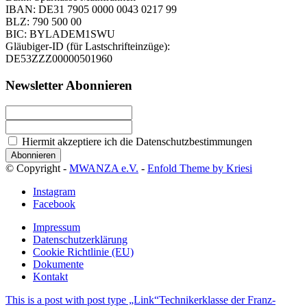
IBAN: DE31 7905 0000 0043 0217 99
BLZ: 790 500 00
BIC: BYLADEM1SWU
Gläubiger-ID (für Lastschrifteinzüge):
DE53ZZZ00000501960
Newsletter Abonnieren
Hiermit akzeptiere ich die Datenschutzbestimmungen
© Copyright -
MWANZA e.V.
-
Enfold Theme by Kriesi
Instagram
Facebook
Impressum
Datenschutzerklärung
Cookie Richtlinie (EU)
Dokumente
Kontakt
This is a post with post type „Link“
Technikerklasse der Franz-