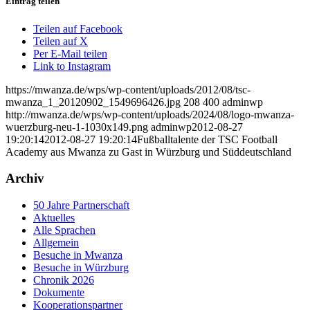
Eintrag teilen
Teilen auf Facebook
Teilen auf X
Per E-Mail teilen
Link to Instagram
https://mwanza.de/wps/wp-content/uploads/2012/08/tsc-
mwanza_1_20120902_1549696426.jpg
208
400
adminwp
http://mwanza.de/wps/wp-content/uploads/2024/08/logo-mwanza-
wuerzburg-neu-1-1030x149.png
adminwp
2012-08-27
19:20:14
2012-08-27 19:20:14
Fußballtalente der TSC Football
Academy aus Mwanza zu Gast in Würzburg und Süddeutschland
Archiv
50 Jahre Partnerschaft
Aktuelles
Alle Sprachen
Allgemein
Besuche in Mwanza
Besuche in Würzburg
Chronik 2026
Dokumente
Kooperationspartner