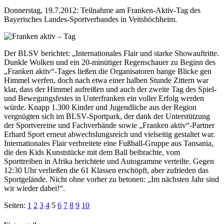
Donnerstag, 19.7.2012: Teilnahme am Franken-Aktiv-Tag des
Bayerisches Landes-Sportverbandes in Veitshöchheim.
Der BLSV berichtet: „Internationales Flair und starke Showauftritte.
Dunkle Wolken und ein 20-minütiger Regenschauer zu Beginn des
„Franken aktiv“-Tages ließen die Organisatoren bange Blicke gen
Himmel werfen, doch nach etwa einer halben Stunde Zittern war
klar, dass der Himmel aufreißen und auch der zweite Tag des Spiel-
und Bewegungsfestes in Unterfranken ein voller Erfolg werden
würde. Knapp 1.300 Kinder und Jugendliche aus der Region
vergnügten sich im BLSV-Sportpark, der dank der Unterstützung
der Sportvereine und Fachverbände sowie „Franken aktiv“-Partner
Erhard Sport erneut abwechslungsreich und vielseitig gestaltet war.
Internationales Flair verbreitete eine Fußball-Gruppe aus Tansania,
die den Kids Kunststücke mit dem Ball beibrachte, vom
Sporttreiben in Afrika berichtete und Autogramme verteilte. Gegen
12:30 Uhr verließen die 61 Klassen erschöpft, aber zufrieden das
Sportgelände. Nicht ohne vorher zu betonen: „Im nächsten Jahr sind
wir wieder dabei!“.
Seiten:
1
2
3
4
5
6
7
8
9
10