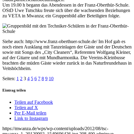
Um 19.00 h begann das Abendessen in der Franz-Oberthür-Schule.
OStD Uwe Tutschku freute sich über die wachsenden Beziehungen
zu VETA in Mwanza; ein Gruppenbild aller Beteiligten folgte.
Siehe auch: http://www.franz-oberthuer-schule.de/ Im Hof gab es
noch einen Ausklang mit Tanzeinlagen der Gäste und der Deutschen
sowie mit Songs des „City Cleaners“, Referenten Wolfgang Kleiner,
auf der Gitarre und mit Mundharmonika. Die Vereins-Kleinbusse
brachten die müden Gäste wieder zurück in das Naturfreundehaus in
Veitshöchheim.
Seiten:
1
2
3
4
5
6
7
8
9
10
Eintrag teilen
Teilen auf Facebook
Teilen auf X
Per E-Mail teilen
Link to Instagram
https://mwanza.de/wps/wp-content/uploads/2012/08/tsc-
mwanza_1_20120902_1549696426.jpg
208
400
adminwp