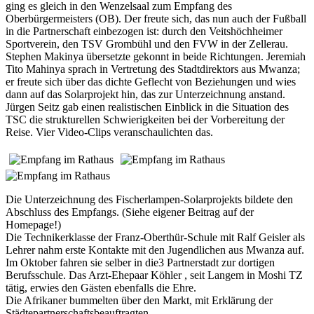
ging es gleich in den Wenzelsaal zum Empfang des
Oberbürgermeisters (OB). Der freute sich, das nun auch der Fußball
in die Partnerschaft einbezogen ist: durch den Veitshöchheimer
Sportverein, den TSV Grombühl und den FVW in der Zellerau.
Stephen Makinya übersetzte gekonnt in beide Richtungen. Jeremiah
Tito Mahinya sprach in Vertretung des Stadtdirektors aus Mwanza;
er freute sich über das dichte Geflecht von Beziehungen und wies
dann auf das Solarprojekt hin, das zur Unterzeichnung anstand.
Jürgen Seitz gab einen realistischen Einblick in die Situation des
TSC die strukturellen Schwierigkeiten bei der Vorbereitung der
Reise. Vier Video-Clips veranschaulichten das.
Die Unterzeichnung des Fischerlampen-Solarprojekts bildete den
Abschluss des Empfangs. (Siehe eigener Beitrag auf der
Homepage!)
Die Technikerklasse der Franz-Oberthür-Schule mit Ralf Geisler als
Lehrer nahm erste Kontakte mit den Jugendlichen aus Mwanza auf.
Im Oktober fahren sie selber in die3 Partnerstadt zur dortigen
Berufsschule. Das Arzt-Ehepaar Köhler , seit Langem in Moshi TZ
tätig, erwies den Gästen ebenfalls die Ehre.
Die Afrikaner bummelten über den Markt, mit Erklärung der
Städtepartnerschaftsbeauftragten.