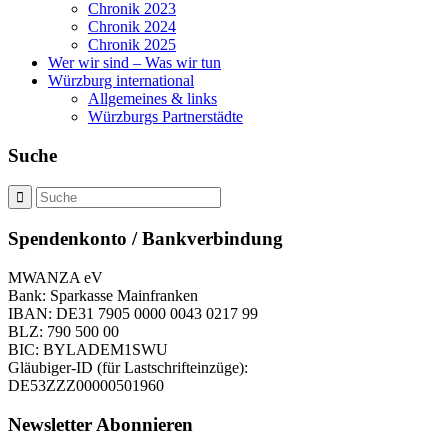
Chronik 2023
Chronik 2024
Chronik 2025
Wer wir sind – Was wir tun
Würzburg international
Allgemeines & links
Würzburgs Partnerstädte
Suche
Spendenkonto / Bankverbindung
MWANZA eV
Bank: Sparkasse Mainfranken
IBAN: DE31 7905 0000 0043 0217 99
BLZ: 790 500 00
BIC: BYLADEM1SWU
Gläubiger-ID (für Lastschrifteinzüge):
DE53ZZZ00000501960
Newsletter Abonnieren