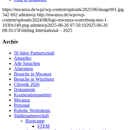
https://mwanza.de/wps/wp-content/uploads/2025/06/image001.jpg
542
692
adminwp
http://mwanza.de/wps/wp-
content/uploads/2024/08/logo-mwanza-wuerzburg-neu-1-
1030x149.png
adminwp
2025-06-26 07:50:10
2025-06-26
08:16:15
Frühling International – 2025
Archiv
50 Jahre Partnerschaft
Aktuelles
Alle Sprachen
Allgemein
Besuche in Mwanza
Besuche in Würzburg
Chronik 2026
Dokumente
Kooperationspartner
Mwanza
Personal
Robotic Workshops
Städtepartnerschaft
Bootcamp
STEM