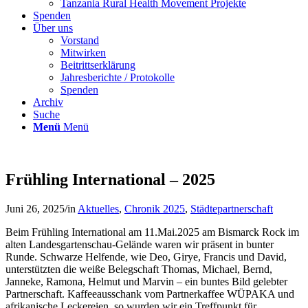
Tanzania Rural Health Movement Projekte
Spenden
Über uns
Vorstand
Mitwirken
Beitrittserklärung
Jahresberichte / Protokolle
Spenden
Archiv
Suche
Menü
Menü
Frühling International – 2025
Juni 26, 2025
/
in
Aktuelles
,
Chronik 2025
,
Städtepartnerschaft
Beim Frühling International am 11.Mai.2025 am Bismarck Rock im
alten Landesgartenschau-Gelände waren wir präsent in bunter
Runde. Schwarze Helfende, wie Deo, Girye, Francis und David,
unterstützten die weiße Belegschaft Thomas, Michael, Bernd,
Janneke, Ramona, Helmut und Marvin – ein buntes Bild gelebter
Partnerschaft. Kaffeeausschank vom Partnerkaffee WÜPAKA und
afrikanische Leckereien, so wurden wir ein Treffpunkt für