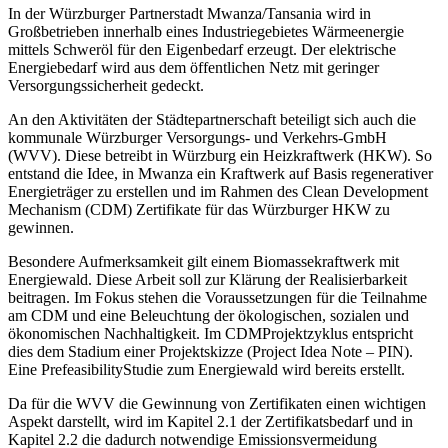
In der Würzburger Partnerstadt Mwanza/Tansania wird in
Großbetrieben innerhalb eines Industriegebietes Wärmeenergie
mittels Schweröl für den Eigenbedarf erzeugt. Der elektrische
Energiebedarf wird aus dem öffentlichen Netz mit geringer
Versorgungssicherheit gedeckt.
An den Aktivitäten der Städtepartnerschaft beteiligt sich auch die
kommunale Würzburger Versorgungs- und Verkehrs-GmbH
(WVV). Diese betreibt in Würzburg ein Heizkraftwerk (HKW). So
entstand die Idee, in Mwanza ein Kraftwerk auf Basis regenerativer
Energieträger zu erstellen und im Rahmen des Clean Development
Mechanism (CDM) Zertifikate für das Würzburger HKW zu
gewinnen.
Besondere Aufmerksamkeit gilt einem Biomassekraftwerk mit
Energiewald. Diese Arbeit soll zur Klärung der Realisierbarkeit
beitragen. Im Fokus stehen die Voraussetzungen für die Teilnahme
am CDM und eine Beleuchtung der ökologischen, sozialen und
ökonomischen Nachhaltigkeit. Im CDMProjektzyklus entspricht
dies dem Stadium einer Projektskizze (Project Idea Note – PIN).
Eine PrefeasibilityStudie zum Energiewald wird bereits erstellt.
Da für die WVV die Gewinnung von Zertifikaten einen wichtigen
Aspekt darstellt, wird im Kapitel 2.1 der Zertifikatsbedarf und in
Kapitel 2.2 die dadurch notwendige Emissionsvermeidung