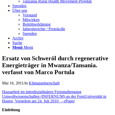
Tanzania Rural Health Movement Projekte
Spenden
Über uns
Vorstand
Mitwirken
Beitrittserklärung
Jahresberichte / Protokolle
Spenden
Archiv
Suche
Menü
Menü
Ersatz von Schweröl durch regenerative
Energieträger in Mwanza/Tansania.
verfasst von Marco Portula
Mai 16, 2011
/
in
Klimapartnerschaft
Hausarbeit im interdisziplinären Fernstudiengang
Umweltwissenschaften (INFERNUM) an der FernUniversität in
Hagen, Vorgelegt am 24. Juli 2010 – ePaper
Einleitung