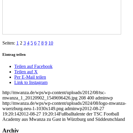
Seiten:
1
2
3
4
5
6
7
8
9
10
Eintrag teilen
Teilen auf Facebook
Teilen auf X
Per E-Mail teilen
Link to Instagram
http://mwanza.de/wps/wp-content/uploads/2012/08/tsc-
mwanza_1_20120902_1549696426.jpg
208
400
adminwp
http://mwanza.de/wps/wp-content/uploads/2024/08/logo-mwanza-
wuerzburg-neu-1-1030x149.png
adminwp
2012-08-27
19:20:14
2012-08-27 19:20:14
Fußballtalente der TSC Football
Academy aus Mwanza zu Gast in Würzburg und Süddeutschland
Archiv