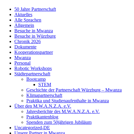
50 Jahre Partnerschaft
Aktuelles
Alle Sprachen
Allgemein
Besuche in Mwanza
Besuche in Würzburg
Chronik 2026
Dokumente
Kooperationspartner
Mwanza
Personal
Robotic Workshops
Städtepartnerschaft
Bootcamp
STEM
Geschichte der Partnerschaft Würzburg – Mwanza
Klimapartnerschaft
Praktika und Studienaufenthalte in Mwanza
Über den M.W.A.N.Z.A. e.V.
Jahresberichte des M.W.A.N.Z.A. e.V.
Praktikantenblog
Spenden zum 50jährigen Jubiläum
Uncategorized-DE
Unsere Partner in Mwanza