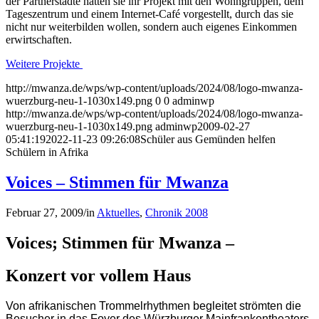
der Partnerstädte hatten sie ihr Projekt mit den Wohngruppen, dem
Tageszentrum und einem Internet-Café vorgestellt, durch das sie
nicht nur weiterbilden wollen, sondern auch eigenes Einkommen
erwirtschaften.
Weitere Projekte
http://mwanza.de/wps/wp-content/uploads/2024/08/logo-mwanza-
wuerzburg-neu-1-1030x149.png
0
0
adminwp
http://mwanza.de/wps/wp-content/uploads/2024/08/logo-mwanza-
wuerzburg-neu-1-1030x149.png
adminwp
2009-02-27
05:41:19
2022-11-23 09:26:08
Schüler aus Gemünden helfen
Schülern in Afrika
Voices – Stimmen für Mwanza
Februar 27, 2009
/
in
Aktuelles
,
Chronik 2008
Voices; Stimmen für Mwanza –
Konzert vor vollem Haus
Von afrikanischen Trommelrhythmen begleitet strömten die
Besucher in das Foyer des Würzburger Mainfrankentheaters,