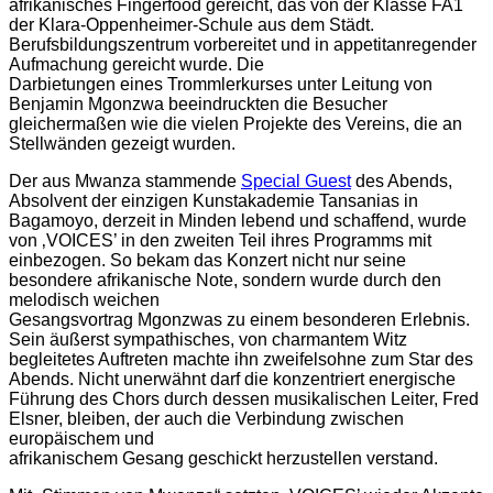
afrikanisches Fingerfood gereicht, das von der Klasse FA1
der Klara-Oppenheimer-Schule aus dem Städt.
Berufsbildungszentrum vorbereitet und in appetitanregender
Aufmachung gereicht wurde. Die
Darbietungen eines Trommlerkurses unter Leitung von
Benjamin Mgonzwa beeindruckten die Besucher
gleichermaßen wie die vielen Projekte des Vereins, die an
Stellwänden gezeigt wurden.
Der aus Mwanza stammende
Special Guest
des Abends,
Absolvent der einzigen Kunstakademie Tansanias in
Bagamoyo, derzeit in Minden lebend und schaffend, wurde
von ‚VOICES’ in den zweiten Teil ihres Programms mit
einbezogen. So bekam das Konzert nicht nur seine
besondere afrikanische Note, sondern wurde durch den
melodisch weichen
Gesangsvortrag Mgonzwas zu einem besonderen Erlebnis.
Sein äußerst sympathisches, von charmantem Witz
begleitetes Auftreten machte ihn zweifelsohne zum Star des
Abends. Nicht unerwähnt darf die konzentriert energische
Führung des Chors durch dessen musikalischen Leiter, Fred
Elsner, bleiben, der auch die Verbindung zwischen
europäischem und
afrikanischem Gesang geschickt herzustellen verstand.