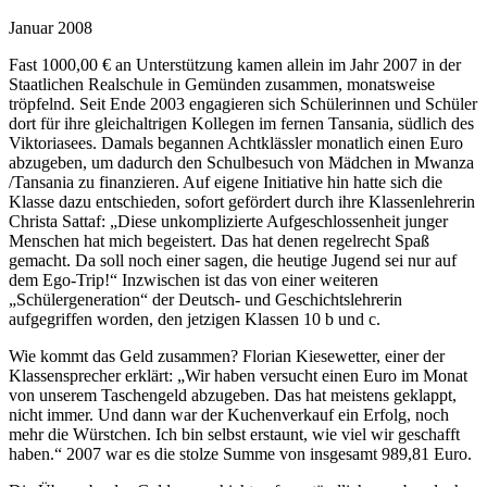
Januar 2008
Fast 1000,00 € an Unterstützung kamen allein im Jahr 2007 in der
Staatlichen Realschule in Gemünden zusammen, monatsweise
tröpfelnd. Seit Ende 2003 engagieren sich Schülerinnen und Schüler
dort für ihre gleichaltrigen Kollegen im fernen Tansania, südlich des
Viktoriasees. Damals begannen Achtklässler monatlich einen Euro
abzugeben, um dadurch den Schulbesuch von Mädchen in Mwanza
/Tansania zu finanzieren. Auf eigene Initiative hin hatte sich die
Klasse dazu entschieden, sofort gefördert durch ihre Klassenlehrerin
Christa Sattaf: „Diese unkomplizierte Aufgeschlossenheit junger
Menschen hat mich begeistert. Das hat denen regelrecht Spaß
gemacht. Da soll noch einer sagen, die heutige Jugend sei nur auf
dem Ego-Trip!“ Inzwischen ist das von einer weiteren
„Schülergeneration“ der Deutsch- und Geschichtslehrerin
aufgegriffen worden, den jetzigen Klassen 10 b und c.
Wie kommt das Geld zusammen? Florian Kiesewetter, einer der
Klassensprecher erklärt: „Wir haben versucht einen Euro im Monat
von unserem Taschengeld abzugeben. Das hat meistens geklappt,
nicht immer. Und dann war der Kuchenverkauf ein Erfolg, noch
mehr die Würstchen. Ich bin selbst erstaunt, wie viel wir geschafft
haben.“ 2007 war es die stolze Summe von insgesamt 989,81 Euro.