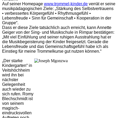
Auf seiner Homepage
www.trommel-kinder.de
verrät er seine
musikpädagogischen Ziele: „Stärkung des Selbstvertrauens
• verbessertes Körpergefühl • Rhythmusgefühl •
Lebensfreude • Sinn für Gemeinschaft • Kooperation in der
Gruppe“.
Dass er diese Ziele tatsächlich auch erreicht, kann Annette
Geiger von der Sing- und Musikschule in Rimpar bestätigen:
„Mit viel Einfühlung und seiner ruhigen Ausstrahlung hat er
die Musikbegeisterung der Kinder freigesetzt. Gerade die
Lebensfreude und das Gemeinschaftsgefühl habe ich als
Einstieg für meine Trommelkurse gut nutzen können.“
„Der starke
Kindergarten“ in
Veitshöchheim
wird ihn bei
nächster
Gelegenheit
auch wieder zu
sich rufen. Romy
Blechschmidt ist
von seinem
magisch-
eindrucksvollen
Auftreten noch