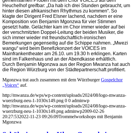
gemeinsamen Proben mit dem Chor VOICES auf dem
Heuchelhof greifbar: „Da hab ich drei Stunden gebraucht, um
hinter diesen afrikanischen Rhythmus zu kommen“. So
klagte der Dirigent Fred Elsner lachend, nachdem er eine
Komposition von Benjamin Mgonzwa für vier Stimmen
gesetzt hatte. Gelächter kam im Chor immer wieder auf bei
der verschmitzten Doppel-Leitung der beiden Musiker, die
sich immer wieder mit freundschaftlich-ironischen
Bemerkungen gegenseitig auf die Schippe nahmen. „Mwezi
wangu“ wird beim Benefizkonzert der VOICES im
Mainfrankentheater am 26.10. um 19.30 h erklingen. Karten
sind im Falkenhaus und an der Abendkasse erhältlich.
Durch Benjamin Mgonzwa aus der Region Mwanza hat auch
die Region Würzburg von der Städtepartnerschaft profitiert.
Mgonzwa trat auch zusammen mit dem Würzburger
Gospelchor
„Voices“
auf.
http://mwanza.de/wps/wp-content/uploads/2024/08/logo-mwanza-
wuerzburg-neu-1-1030x149.png
0
0
adminwp
http://mwanza.de/wps/wp-content/uploads/2024/08/logo-mwanza-
wuerzburg-neu-1-1030x149.png
adminwp
2009-02-26
20:27:53
2022-11-23 09:26:09
Trommelworkshops mit Benjamin
Mgonzwa