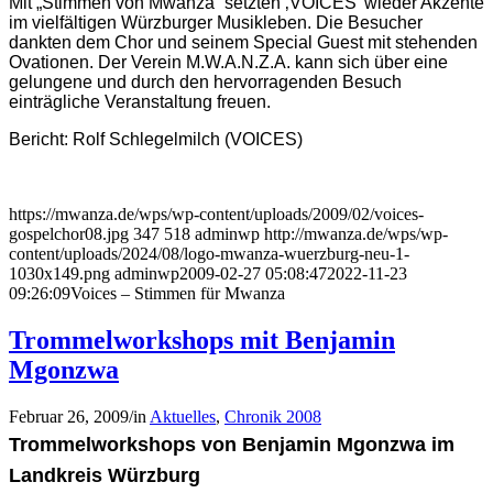
Mit „Stimmen von Mwanza“ setzten ‚VOICES’ wieder Akzente
im vielfältigen Würzburger Musikleben. Die Besucher
dankten dem Chor und seinem Special Guest mit stehenden
Ovationen. Der Verein M.W.A.N.Z.A. kann sich über eine
gelungene und durch den hervorragenden Besuch
einträgliche Veranstaltung freuen.
Bericht: Rolf Schlegelmilch (VOICES)
https://mwanza.de/wps/wp-content/uploads/2009/02/voices-
gospelchor08.jpg
347
518
adminwp
http://mwanza.de/wps/wp-
content/uploads/2024/08/logo-mwanza-wuerzburg-neu-1-
1030x149.png
adminwp
2009-02-27 05:08:47
2022-11-23
09:26:09
Voices – Stimmen für Mwanza
Trommelworkshops mit Benjamin
Mgonzwa
Februar 26, 2009
/
in
Aktuelles
,
Chronik 2008
Trommelworkshops von Benjamin Mgonzwa im
Landkreis Würzburg