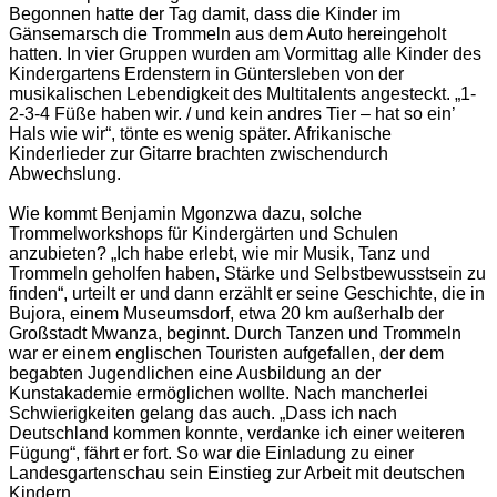
Begonnen hatte der Tag damit, dass die Kinder im
Gänsemarsch die Trommeln aus dem Auto hereingeholt
hatten. In vier Gruppen wurden am Vormittag alle Kinder des
Kindergartens Erdenstern in Güntersleben von der
musikalischen Lebendigkeit des Multitalents angesteckt. „1-
2-3-4 Füße haben wir. / und kein andres Tier – hat so ein’
Hals wie wir“, tönte es wenig später. Afrikanische
Kinderlieder zur Gitarre brachten zwischendurch
Abwechslung.
Wie kommt Benjamin Mgonzwa dazu, solche
Trommelworkshops für Kindergärten und Schulen
anzubieten? „Ich habe erlebt, wie mir Musik, Tanz und
Trommeln geholfen haben, Stärke und Selbstbewusstsein zu
finden“, urteilt er und dann erzählt er seine Geschichte, die in
Bujora, einem Museumsdorf, etwa 20 km außerhalb der
Großstadt Mwanza, beginnt. Durch Tanzen und Trommeln
war er einem englischen Touristen aufgefallen, der dem
begabten Jugendlichen eine Ausbildung an der
Kunstakademie ermöglichen wollte. Nach mancherlei
Schwierigkeiten gelang das auch. „Dass ich nach
Deutschland kommen konnte, verdanke ich einer weiteren
Fügung“, fährt er fort. So war die Einladung zu einer
Landesgartenschau sein Einstieg zur Arbeit mit deutschen
Kindern.