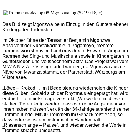
Das Bild zeigt Mgonzwa beim Einzug in den Günterslebener
Kindergarten Erdenstern.
Im Oktober führte der Tansanier Benjamin Mgonzwa,
Absolvent der Kunstakademie in Bagamoyo, mehrere
Trommelworkshops im Landkreis durch. Er war in Rimpar im
Rahmen der Sing- und Musikschule sowie in Kindergärten in
Güntersleben und Veitshöchheim aktiv. Das Projekt war vom
M.W.A.N.Z.A. e.V. eingefädelt worden, da Mgonzwa aus der
Nähe von Mwanza stammt, der Partnerstadt Würzburgs am
Viktoriasee.
„Löwe – Krokodil“,
mit Begeisterung wiederholen die Kinder
diese Silben. Sobald sich der Rhythmus eingeprägt hat, wird
er durch Trommelschläge verstärkt. „Wir wollen mit diesen
starken Tieren fertig werden, dass wir keine Angst mehr vor
ihnen haben müssen“, erklärt der 34-Jährige strahlend seiner
Trommelrunde. Mit 30 Trommeln im Gepäck reist er an, so
dass jeder selbst ein Instrument in Händen hält.
„Riesenschlange – Pause“, und wieder werden die Worte in
Trommelsprache umgesetzt.