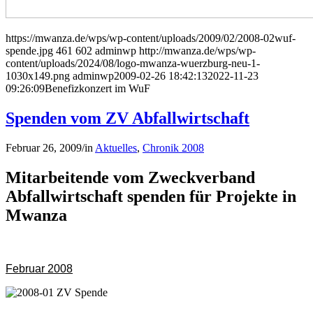
https://mwanza.de/wps/wp-content/uploads/2009/02/2008-02wuf-
spende.jpg
461
602
adminwp
http://mwanza.de/wps/wp-
content/uploads/2024/08/logo-mwanza-wuerzburg-neu-1-
1030x149.png
adminwp
2009-02-26 18:42:13
2022-11-23
09:26:09
Benefizkonzert im WuF
Spenden vom ZV Abfallwirtschaft
Februar 26, 2009
/
in
Aktuelles
,
Chronik 2008
Mitarbeitende vom Zweckverband
Abfallwirtschaft spenden für Projekte in
Mwanza
Februar 2008