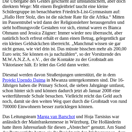
Die Übergabe des Geldes geschieht auf umständlichem, aber doch
direktem Wege: Mit einem Begleitbrief taucht eine kleine
Schülergruppe im benachbarten Friedrich-List-Gymnasium auf:
„Hallo Herr Stolz, dies ist die nächste Rate für die Afrika.“ Mitten
im Pausentrubel wird dann der Religionslehrer herausgerufen und
sieht hoffnungsvolle Gestalten vor sich, einmal waren es Bianca
Ohmann und Jessica Zügner: Immer wieder neu überrascht, aber
natürlich hoch erfreut erhält er dann einen Betrag, gelegentlich gar
ein kleines Geldsäckchen überreicht. „Manchmal wissen sie gar
nicht genau, wie viel drin ist. Das müsste bisschen mehr als 200,00
Euro sein; Sie können es ja nachzählen“, so der Vorsitzende des
M.W.A.N.Z.A. e.V. , der die Kontakte zu der Großstadt am
Viktoriasee hält. Er leitet das Geld dann weiter.
Diesmal werden davon Straßenjungen unterstützt, die in dem
Projekt Upendo Daima
in Mwanza untergekommen sind. Die 16-
Jährigen haben die Primary School, die sieben Jahrgänge umfasst,
schon hinter sich und können dadurch jetzt ab Januar 2008 eine
weiterführende Schule besuchen. Vielleicht reicht das Geld auch
noch, damit sie den weiten Weg quer durch die Großstadt von rund
700000 Einwohnern besser zurücklegen können.
Das Leitungsteam
Marga van Barschot
und Hoja Tarsisius war
anlässlich der Mainfrankenmesse in Würzburg. Die Holländerin
hatte ihren Jahresurlaub für diesen „Abstecher“ genutzt. Am Stand