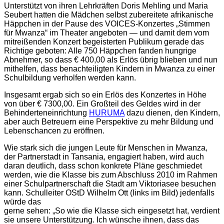
Unterstützt von ihren Lehrkräften Doris Mehling und Maria
Seubert hatten die Mädchen selbst zubereitete afrikanische
Häppchen in der Pause des VOICES-Konzertes „Stimmen
für Mwanza“ im Theater angeboten — und damit dem vom
mitreißenden Konzert begeisterten Publikum gerade das
Richtige geboten: Alle 750 Häppchen fanden hungrige
Abnehmer, so dass € 400,00 als Erlös übrig blieben und nun
mithelfen, dass benachteiligten Kindern in Mwanza zu einer
Schulbildung verholfen werden kann.
Insgesamt ergab sich so ein Erlös des Konzertes in Höhe
von über € 7300,00. Ein Großteil des Geldes wird in der
Behinderteneinrichtung
HURUMA
dazu dienen, den Kindern,
aber auch Betreuern eine Perspektive zu mehr Bildung und
Lebenschancen zu eröffnen.
Wie stark sich die jungen Leute für Menschen in Mwanza,
der Partnerstadt in Tansania, engagiert haben, wird auch
daran deutlich, dass schon konkrete Pläne geschmiedet
werden, wie die Klasse bis zum Abschluss 2010 im Rahmen
einer Schulpartnerschaft die Stadt am Viktoriasee besuchen
kann. Schulleiter OStD Wilhelm Ott (links im Bild) jedenfalls
würde das
gerne sehen: „So wie die Klasse sich eingesetzt hat, verdient
sie unsere Unterstützung. Ich wünsche ihnen, dass das