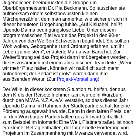
Jugendlichen beeindruckten die Gruppe um
Oberbürgermeisterin Dr. Pia Beckmann. So lauschten sie
aufmerksam einem selbstbewussten kleinen
Märchenerzähler, dem man anmerkte, wie sicher er sich in
dieser behüteten Umgebung fühlte. „Auf Kisuaheli heißt
Upendo Daima bedingungslose Liebe. Unter diesem
programmatischen Titel wurde das Projekt in den 90-er
Jahren von den Weißen Schwestern begründet. Sie sollten
Wohlwollen, Geborgenheit und Ordnung erfahren, um ihr
Leben zu meistern“, erläuterte Marga van Barschot. Zur
Weiterführung sei das Projekt dann ihr übergeben worden,
die es zusammen mit einem afrikanischen Team leite. „Wenn
wir mehr Platz hätten, könnten wir natürlich auch mehr
aufnehmen; der Bedarf ist groß“, waren dann ihre
auslösenden Worte. (Zur
Projekt-Vorstellung
)
Der Wille, in dieser konkreten Situation zu helfen, der aus
dem Kreis der Reiseteilnehmer kam, wurde in Würzburg
durch den M.W.A.N.Z.A. e.V. verstärkt, so dass dieses Jahr
Upendo Daima im Rahmen der Städtepartnerschaft für eine
Förderung ausgewählt wurde. Denn in dem fairen Preis, der
für den Würzburger Partnerkaffee gezahlt wird (erhältlich
zum Beispiel im Infomarkt Eine Welt, Plattnerstraße), ist noch
ein kleiner Betrag enthalten, der für gezielte Förderung von
Projekten im Zusammenhang mit Mwanza verwendet wird.