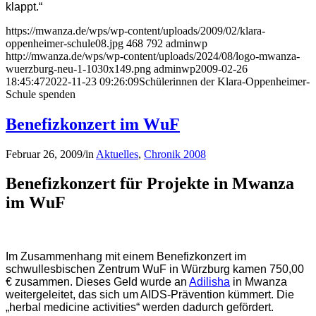
klappt.“
https://mwanza.de/wps/wp-content/uploads/2009/02/klara-
oppenheimer-schule08.jpg
468
792
adminwp
http://mwanza.de/wps/wp-content/uploads/2024/08/logo-mwanza-
wuerzburg-neu-1-1030x149.png
adminwp
2009-02-26
18:45:47
2022-11-23 09:26:09
Schülerinnen der Klara-Oppenheimer-
Schule spenden
Benefizkonzert im WuF
Februar 26, 2009
/
in
Aktuelles
,
Chronik 2008
Benefizkonzert für Projekte in Mwanza
im WuF
Im Zusammenhang mit einem Benefizkonzert im
schwullesbischen Zentrum WuF in Würzburg kamen 750,00
€ zusammen. Dieses Geld wurde an
Adilisha
in Mwanza
weitergeleitet, das sich um AIDS-Prävention kümmert. Die
„herbal medicine activities“ werden dadurch gefördert.