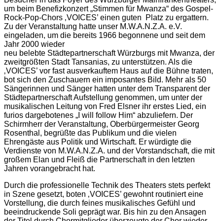
um beim Benefizkonzert „Stimmen für Mwanza“ des Gospel-
Rock-Pop-Chors ‚VOICES’ einen guten Platz zu ergattern.
Zu der Veranstaltung hatte unser M.W.A.N.Z.A. e.V.
eingeladen, um die bereits 1966 begonnene und seit dem
Jahr 2000 wieder
neu belebte Städtepartnerschaft Würzburgs mit Mwanza, der
zweitgrößten Stadt Tansanias, zu unterstützen. Als die
‚VOICES’ vor fast ausverkauftem Haus auf die Bühne traten,
bot sich den Zuschauern ein imposantes Bild. Mehr als 50
Sängerinnen und Sänger hatten unter dem Transparent der
Städtepartnerschaft Aufstellung genommen, um unter der
musikalischen Leitung von Fred Elsner ihr erstes Lied, ein
furios dargebotenes „I will follow Him“ abzuliefern. Der
Schirmherr der Veranstaltung, Oberbürgermeister Georg
Rosenthal, begrüßte das Publikum und die vielen
Ehrengäste aus Politik und Wirtschaft. Er würdigte die
Verdienste von M.W.A.N.Z.A. und der Vorstandschaft, die mit
großem Elan und Fleiß die Partnerschaft in den letzten
Jahren vorangebracht hat.
Durch die professionelle Technik des Theaters stets perfekt
in Szene gesetzt, boten ‚VOICES’ gewohnt routiniert eine
Vorstellung, die durch feines musikalisches Gefühl und
beeindruckende Soli geprägt war. Bis hin zu den Ansagen
der Titel durch Chormitglieder überzeugte der Chor wieder