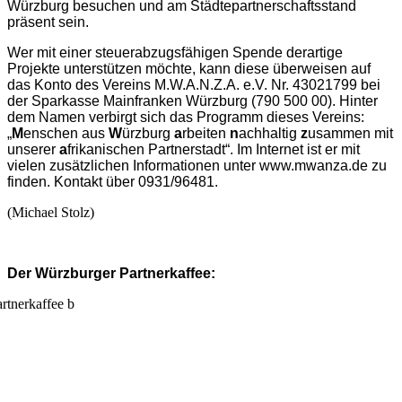
Würzburg besuchen und am Städtepartnerschaftsstand
präsent sein.
Wer mit einer steuerabzugsfähigen Spende derartige
Projekte unterstützen möchte, kann diese überweisen auf
das Konto des Vereins M.W.A.N.Z.A. e.V. Nr. 43021799 bei
der Sparkasse Mainfranken Würzburg (790 500 00). Hinter
dem Namen verbirgt sich das Programm dieses Vereins:
„
M
enschen aus
W
ürzburg
a
rbeiten
n
achhaltig
z
usammen mit
unserer
a
frikanischen Partnerstadt“. Im Internet ist er mit
vielen zusätzlichen Informationen unter www.mwanza.de zu
finden. Kontakt über 0931/96481.
(Michael Stolz)
Der Würzburger Partnerkaffee: