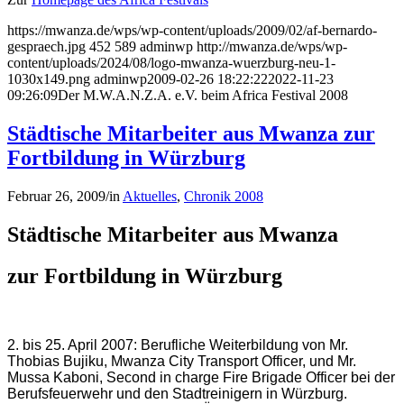
https://mwanza.de/wps/wp-content/uploads/2009/02/af-bernardo-
gespraech.jpg
452
589
adminwp
http://mwanza.de/wps/wp-
content/uploads/2024/08/logo-mwanza-wuerzburg-neu-1-
1030x149.png
adminwp
2009-02-26 18:22:22
2022-11-23
09:26:09
Der M.W.A.N.Z.A. e.V. beim Africa Festival 2008
Städtische Mitarbeiter aus Mwanza zur
Fortbildung in Würzburg
Februar 26, 2009
/
in
Aktuelles
,
Chronik 2008
Städtische Mitarbeiter aus Mwanza
zur Fortbildung in Würzburg
2. bis 25. April 2007: Berufliche Weiterbildung von Mr.
Thobias Bujiku, Mwanza City Transport Officer, und Mr.
Mussa Kaboni, Second in charge Fire Brigade Officer bei der
Berufsfeuerwehr und den Stadtreinigern in Würzburg.