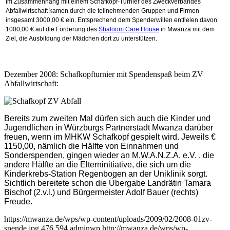
Im Zusammenhang mit einem Schafkopf-Turnier des Zweckverbandes
Abfallwirtschaft kamen durch die teilnehmenden Gruppen und Firmen
insgesamt 3000,00 € ein. Entsprechend dem Spenderwillen entfielen davon
1000,00 € auf die Förderung des
Shaloom Care House
in Mwanza mit dem
Ziel, die Ausbildung der Mädchen dort zu unterstützen.
Dezember 2008: Schafkopfturnier mit Spendenspaß beim ZV
Abfallwirtschaft:
Bereits zum zweiten Mal dürfen sich auch die Kinder und
Jugendlichen in Würzburgs Partnerstadt Mwanza darüber
freuen, wenn im MHKW Schafkopf gespielt wird. Jeweils €
1150,00, nämlich die Hälfte von Einnahmen und
Sonderspenden, gingen wieder an M.W.A.N.Z.A. e.V. , die
andere Hälfte an die Elterninitiative, die sich um die
Kinderkrebs-Station Regenbogen an der Uniklinik sorgt.
Sichtlich bereitete schon die Übergabe Landrätin Tamara
Bischof (2.v.l.) und Bürgermeister Adolf Bauer (rechts)
Freude.
https://mwanza.de/wps/wp-content/uploads/2009/02/2008-01zv-
spende.jpg
476
594
adminwp
http://mwanza.de/wps/wp-