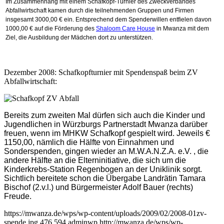
Im Zusammenhang mit einem Schafkopf-Turnier des Zweckverbandes
Abfallwirtschaft kamen durch die teilnehmenden Gruppen und Firmen
insgesamt 3000,00 € ein. Entsprechend dem Spenderwillen entfielen davon
1000,00 € auf die Förderung des
Shaloom Care House
in Mwanza mit dem
Ziel, die Ausbildung der Mädchen dort zu unterstützen.
Dezember 2008: Schafkopfturnier mit Spendenspaß beim ZV
Abfallwirtschaft:
Bereits zum zweiten Mal dürfen sich auch die Kinder und
Jugendlichen in Würzburgs Partnerstadt Mwanza darüber
freuen, wenn im MHKW Schafkopf gespielt wird. Jeweils €
1150,00, nämlich die Hälfte von Einnahmen und
Sonderspenden, gingen wieder an M.W.A.N.Z.A. e.V. , die
andere Hälfte an die Elterninitiative, die sich um die
Kinderkrebs-Station Regenbogen an der Uniklinik sorgt.
Sichtlich bereitete schon die Übergabe Landrätin Tamara
Bischof (2.v.l.) und Bürgermeister Adolf Bauer (rechts)
Freude.
https://mwanza.de/wps/wp-content/uploads/2009/02/2008-01zv-
spende.jpg
476
594
adminwp
http://mwanza.de/wps/wp-