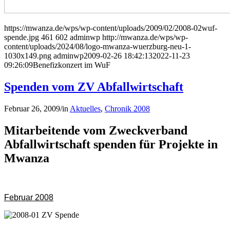
https://mwanza.de/wps/wp-content/uploads/2009/02/2008-02wuf-
spende.jpg
461
602
adminwp
http://mwanza.de/wps/wp-
content/uploads/2024/08/logo-mwanza-wuerzburg-neu-1-
1030x149.png
adminwp
2009-02-26 18:42:13
2022-11-23
09:26:09
Benefizkonzert im WuF
Spenden vom ZV Abfallwirtschaft
Februar 26, 2009
/
in
Aktuelles
,
Chronik 2008
Mitarbeitende vom Zweckverband
Abfallwirtschaft spenden für Projekte in
Mwanza
Februar 2008