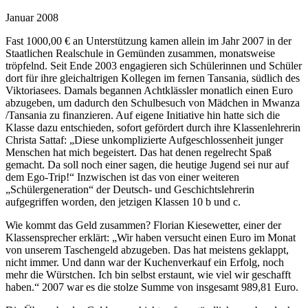
Januar 2008
Fast 1000,00 € an Unterstützung kamen allein im Jahr 2007 in der
Staatlichen Realschule in Gemünden zusammen, monatsweise
tröpfelnd. Seit Ende 2003 engagieren sich Schülerinnen und Schüler
dort für ihre gleichaltrigen Kollegen im fernen Tansania, südlich des
Viktoriasees. Damals begannen Achtklässler monatlich einen Euro
abzugeben, um dadurch den Schulbesuch von Mädchen in Mwanza
/Tansania zu finanzieren. Auf eigene Initiative hin hatte sich die
Klasse dazu entschieden, sofort gefördert durch ihre Klassenlehrerin
Christa Sattaf: „Diese unkomplizierte Aufgeschlossenheit junger
Menschen hat mich begeistert. Das hat denen regelrecht Spaß
gemacht. Da soll noch einer sagen, die heutige Jugend sei nur auf
dem Ego-Trip!“ Inzwischen ist das von einer weiteren
„Schülergeneration“ der Deutsch- und Geschichtslehrerin
aufgegriffen worden, den jetzigen Klassen 10 b und c.
Wie kommt das Geld zusammen? Florian Kiesewetter, einer der
Klassensprecher erklärt: „Wir haben versucht einen Euro im Monat
von unserem Taschengeld abzugeben. Das hat meistens geklappt,
nicht immer. Und dann war der Kuchenverkauf ein Erfolg, noch
mehr die Würstchen. Ich bin selbst erstaunt, wie viel wir geschafft
haben.“ 2007 war es die stolze Summe von insgesamt 989,81 Euro.