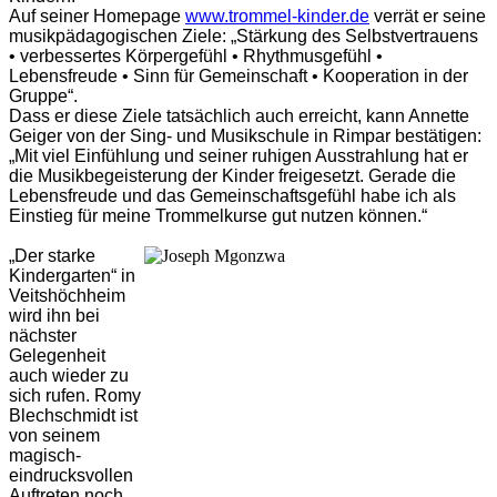
Auf seiner Homepage
www.trommel-kinder.de
verrät er seine
musikpädagogischen Ziele: „Stärkung des Selbstvertrauens
• verbessertes Körpergefühl • Rhythmusgefühl •
Lebensfreude • Sinn für Gemeinschaft • Kooperation in der
Gruppe“.
Dass er diese Ziele tatsächlich auch erreicht, kann Annette
Geiger von der Sing- und Musikschule in Rimpar bestätigen:
„Mit viel Einfühlung und seiner ruhigen Ausstrahlung hat er
die Musikbegeisterung der Kinder freigesetzt. Gerade die
Lebensfreude und das Gemeinschaftsgefühl habe ich als
Einstieg für meine Trommelkurse gut nutzen können.“
„Der starke
Kindergarten“ in
Veitshöchheim
wird ihn bei
nächster
Gelegenheit
auch wieder zu
sich rufen. Romy
Blechschmidt ist
von seinem
magisch-
eindrucksvollen
Auftreten noch