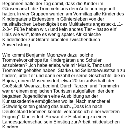
Begonnen hatte der Tag damit, dass die Kinder im
Gänsemarsch die Trommeln aus dem Auto hereingeholt
hatten. In vier Gruppen wurden am Vormittag alle Kinder des
Kindergartens Erdenstern in Güntersleben von der
musikalischen Lebendigkeit des Multitalents angesteckt. „1-
2-3-4 Füße haben wir. / und kein andres Tier – hat so ein’
Hals wie wir“, tönte es wenig später. Afrikanische
Kinderlieder zur Gitarre brachten zwischendurch
Abwechslung.
Wie kommt Benjamin Mgonzwa dazu, solche
Trommelworkshops für Kindergärten und Schulen
anzubieten? „Ich habe erlebt, wie mir Musik, Tanz und
Trommeln geholfen haben, Stärke und Selbstbewusstsein zu
finden“, urteilt er und dann erzählt er seine Geschichte, die in
Bujora, einem Museumsdorf, etwa 20 km außerhalb der
Großstadt Mwanza, beginnt. Durch Tanzen und Trommeln
war er einem englischen Touristen aufgefallen, der dem
begabten Jugendlichen eine Ausbildung an der
Kunstakademie ermöglichen wollte. Nach mancherlei
Schwierigkeiten gelang das auch. „Dass ich nach
Deutschland kommen konnte, verdanke ich einer weiteren
Fügung“, fährt er fort. So war die Einladung zu einer
Landesgartenschau sein Einstieg zur Arbeit mit deutschen
Kindern.