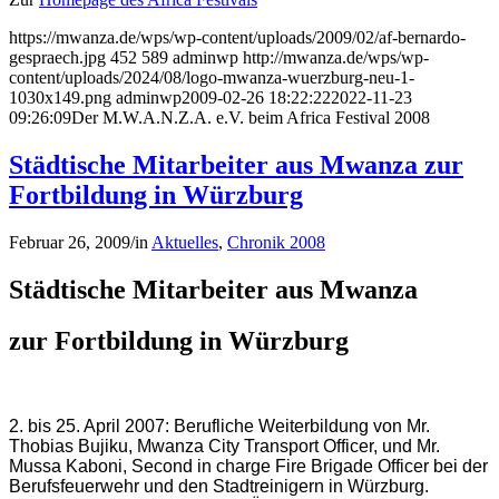
https://mwanza.de/wps/wp-content/uploads/2009/02/af-bernardo-
gespraech.jpg
452
589
adminwp
http://mwanza.de/wps/wp-
content/uploads/2024/08/logo-mwanza-wuerzburg-neu-1-
1030x149.png
adminwp
2009-02-26 18:22:22
2022-11-23
09:26:09
Der M.W.A.N.Z.A. e.V. beim Africa Festival 2008
Städtische Mitarbeiter aus Mwanza zur
Fortbildung in Würzburg
Februar 26, 2009
/
in
Aktuelles
,
Chronik 2008
Städtische Mitarbeiter aus Mwanza
zur Fortbildung in Würzburg
2. bis 25. April 2007: Berufliche Weiterbildung von Mr.
Thobias Bujiku, Mwanza City Transport Officer, und Mr.
Mussa Kaboni, Second in charge Fire Brigade Officer bei der
Berufsfeuerwehr und den Stadtreinigern in Würzburg.