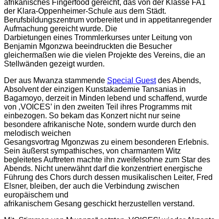
afrikanisches Fingerfood gereicht, das von der Klasse FA1
der Klara-Oppenheimer-Schule aus dem Städt.
Berufsbildungszentrum vorbereitet und in appetitanregender
Aufmachung gereicht wurde. Die
Darbietungen eines Trommlerkurses unter Leitung von
Benjamin Mgonzwa beeindruckten die Besucher
gleichermaßen wie die vielen Projekte des Vereins, die an
Stellwänden gezeigt wurden.
Der aus Mwanza stammende
Special Guest
des Abends,
Absolvent der einzigen Kunstakademie Tansanias in
Bagamoyo, derzeit in Minden lebend und schaffend, wurde
von ‚VOICES’ in den zweiten Teil ihres Programms mit
einbezogen. So bekam das Konzert nicht nur seine
besondere afrikanische Note, sondern wurde durch den
melodisch weichen
Gesangsvortrag Mgonzwas zu einem besonderen Erlebnis.
Sein äußerst sympathisches, von charmantem Witz
begleitetes Auftreten machte ihn zweifelsohne zum Star des
Abends. Nicht unerwähnt darf die konzentriert energische
Führung des Chors durch dessen musikalischen Leiter, Fred
Elsner, bleiben, der auch die Verbindung zwischen
europäischem und
afrikanischem Gesang geschickt herzustellen verstand.