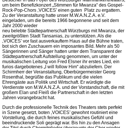
um beim Benefizkonzert „Stimmen für Mwanza“ des Gospel-
Rock-Pop-Chors ‚VOICES’ einen guten Platz zu ergattern.
Zu der Veranstaltung hatte unser M.W.A.N.Z.A. e.V.
eingeladen, um die bereits 1966 begonnene und seit dem
Jahr 2000 wieder
neu belebte Städtepartnerschaft Würzburgs mit Mwanza, der
zweitgrößten Stadt Tansanias, zu unterstützen. Als die
‚VOICES’ vor fast ausverkauftem Haus auf die Bühne traten,
bot sich den Zuschauern ein imposantes Bild. Mehr als 50
Sängerinnen und Sänger hatten unter dem Transparent der
Städtepartnerschaft Aufstellung genommen, um unter der
musikalischen Leitung von Fred Elsner ihr erstes Lied, ein
furios dargebotenes „I will follow Him“ abzuliefern. Der
Schirmherr der Veranstaltung, Oberbürgermeister Georg
Rosenthal, begrüßte das Publikum und die vielen
Ehrengäste aus Politik und Wirtschaft. Er würdigte die
Verdienste von M.W.A.N.Z.A. und der Vorstandschaft, die mit
großem Elan und Fleiß die Partnerschaft in den letzten
Jahren vorangebracht hat.
Durch die professionelle Technik des Theaters stets perfekt
in Szene gesetzt, boten ‚VOICES’ gewohnt routiniert eine
Vorstellung, die durch feines musikalisches Gefühl und
beeindruckende Soli geprägt war. Bis hin zu den Ansagen
der Titel durch Chormitglieder überzeugte der Chor wieder