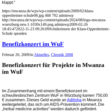
klappt.“
https://mwanza.de/wps/wp-content/uploads/2009/02/klara-
oppenheimer-schule08.jpg
468
792
adminwp
http://mwanza.de/wps/wp-content/uploads/2024/08/logo-mwanza-
wuerzburg-neu-1-1030x149.png
adminwp
2009-02-26
18:45:47
2022-11-23 09:26:09
Schülerinnen der Klara-Oppenheimer-
Schule spenden
Benefizkonzert im WuF
Februar 26, 2009
/
in
Aktuelles
,
Chronik 2008
Benefizkonzert für Projekte in Mwanza
im WuF
Im Zusammenhang mit einem Benefizkonzert im
schwullesbischen Zentrum WuF in Würzburg kamen 750,00
€ zusammen. Dieses Geld wurde an
Adilisha
in Mwanza
weitergeleitet, das sich um AIDS-Prävention kümmert. Die
„herbal medicine activities“ werden dadurch gefördert.