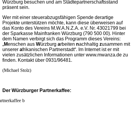
Würzburg besuchen und am Städtepartnerschaftsstand
präsent sein.
Wer mit einer steuerabzugsfähigen Spende derartige
Projekte unterstützen möchte, kann diese überweisen auf
das Konto des Vereins M.W.A.N.Z.A. e.V. Nr. 43021799 bei
der Sparkasse Mainfranken Würzburg (790 500 00). Hinter
dem Namen verbirgt sich das Programm dieses Vereins:
„
M
enschen aus
W
ürzburg
a
rbeiten
n
achhaltig
z
usammen mit
unserer
a
frikanischen Partnerstadt“. Im Internet ist er mit
vielen zusätzlichen Informationen unter www.mwanza.de zu
finden. Kontakt über 0931/96481.
(Michael Stolz)
Der Würzburger Partnerkaffee: