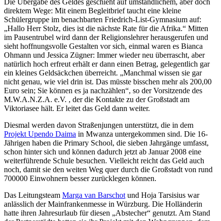
Die Übergabe des Geldes geschieht auf umständlichem, aber doch
direktem Wege: Mit einem Begleitbrief taucht eine kleine
Schülergruppe im benachbarten Friedrich-List-Gymnasium auf:
„Hallo Herr Stolz, dies ist die nächste Rate für die Afrika.“ Mitten
im Pausentrubel wird dann der Religionslehrer herausgerufen und
sieht hoffnungsvolle Gestalten vor sich, einmal waren es Bianca
Ohmann und Jessica Zügner: Immer wieder neu überrascht, aber
natürlich hoch erfreut erhält er dann einen Betrag, gelegentlich gar
ein kleines Geldsäckchen überreicht. „Manchmal wissen sie gar
nicht genau, wie viel drin ist. Das müsste bisschen mehr als 200,00
Euro sein; Sie können es ja nachzählen“, so der Vorsitzende des
M.W.A.N.Z.A. e.V. , der die Kontakte zu der Großstadt am
Viktoriasee hält. Er leitet das Geld dann weiter.
Diesmal werden davon Straßenjungen unterstützt, die in dem
Projekt Upendo Daima
in Mwanza untergekommen sind. Die 16-
Jährigen haben die Primary School, die sieben Jahrgänge umfasst,
schon hinter sich und können dadurch jetzt ab Januar 2008 eine
weiterführende Schule besuchen. Vielleicht reicht das Geld auch
noch, damit sie den weiten Weg quer durch die Großstadt von rund
700000 Einwohnern besser zurücklegen können.
Das Leitungsteam
Marga van Barschot
und Hoja Tarsisius war
anlässlich der Mainfrankenmesse in Würzburg. Die Holländerin
hatte ihren Jahresurlaub für diesen „Abstecher“ genutzt. Am Stand