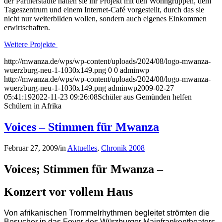
der Partnerstädte hatten sie ihr Projekt mit den Wohngruppen, dem
Tageszentrum und einem Internet-Café vorgestellt, durch das sie
nicht nur weiterbilden wollen, sondern auch eigenes Einkommen
erwirtschaften.
Weitere Projekte
http://mwanza.de/wps/wp-content/uploads/2024/08/logo-mwanza-
wuerzburg-neu-1-1030x149.png
0
0
adminwp
http://mwanza.de/wps/wp-content/uploads/2024/08/logo-mwanza-
wuerzburg-neu-1-1030x149.png
adminwp
2009-02-27
05:41:19
2022-11-23 09:26:08
Schüler aus Gemünden helfen
Schülern in Afrika
Voices – Stimmen für Mwanza
Februar 27, 2009
/
in
Aktuelles
,
Chronik 2008
Voices; Stimmen für Mwanza –
Konzert vor vollem Haus
Von afrikanischen Trommelrhythmen begleitet strömten die
Besucher in das Foyer des Würzburger Mainfrankentheaters,