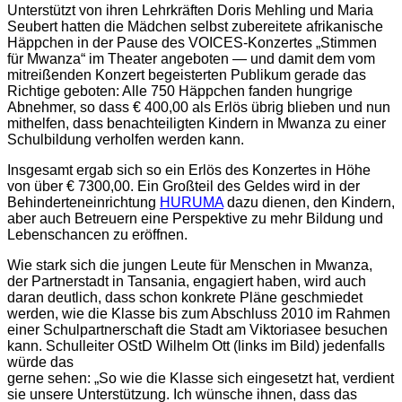
Unterstützt von ihren Lehrkräften Doris Mehling und Maria
Seubert hatten die Mädchen selbst zubereitete afrikanische
Häppchen in der Pause des VOICES-Konzertes „Stimmen
für Mwanza“ im Theater angeboten — und damit dem vom
mitreißenden Konzert begeisterten Publikum gerade das
Richtige geboten: Alle 750 Häppchen fanden hungrige
Abnehmer, so dass € 400,00 als Erlös übrig blieben und nun
mithelfen, dass benachteiligten Kindern in Mwanza zu einer
Schulbildung verholfen werden kann.
Insgesamt ergab sich so ein Erlös des Konzertes in Höhe
von über € 7300,00. Ein Großteil des Geldes wird in der
Behinderteneinrichtung
HURUMA
dazu dienen, den Kindern,
aber auch Betreuern eine Perspektive zu mehr Bildung und
Lebenschancen zu eröffnen.
Wie stark sich die jungen Leute für Menschen in Mwanza,
der Partnerstadt in Tansania, engagiert haben, wird auch
daran deutlich, dass schon konkrete Pläne geschmiedet
werden, wie die Klasse bis zum Abschluss 2010 im Rahmen
einer Schulpartnerschaft die Stadt am Viktoriasee besuchen
kann. Schulleiter OStD Wilhelm Ott (links im Bild) jedenfalls
würde das
gerne sehen: „So wie die Klasse sich eingesetzt hat, verdient
sie unsere Unterstützung. Ich wünsche ihnen, dass das