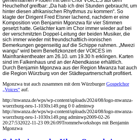
gemeinsamen Proben mit dem Chor VOICES auf dem
Heuchelhof greifbar: „Da hab ich drei Stunden gebraucht, um
hinter diesen afrikanischen Rhythmus zu kommen“. So
klagte der Dirigent Fred Elsner lachend, nachdem er eine
Komposition von Benjamin Mgonzwa für vier Stimmen
gesetzt hatte. Gelächter kam im Chor immer wieder auf bei
der verschmitzten Doppel-Leitung der beiden Musiker, die
sich immer wieder mit freundschaftlich-ironischen
Bemerkungen gegenseitig auf die Schippe nahmen. „Mwezi
wangu“ wird beim Benefizkonzert der VOICES im
Mainfrankentheater am 26.10. um 19.30 h erklingen. Karten
sind im Falkenhaus und an der Abendkasse erhältlich.
Durch Benjamin Mgonzwa aus der Region Mwanza hat auch
die Region Würzburg von der Städtepartnerschaft profitiert.
Mgonzwa trat auch zusammen mit dem Würzburger
Gospelchor
„Voices“
auf.
http://mwanza.de/wps/wp-content/uploads/2024/08/logo-mwanza-
wuerzburg-neu-1-1030x149.png
0
0
adminwp
http://mwanza.de/wps/wp-content/uploads/2024/08/logo-mwanza-
wuerzburg-neu-1-1030x149.png
adminwp
2009-02-26
20:27:53
2022-11-23 09:26:09
Trommelworkshops mit Benjamin
Mgonzwa