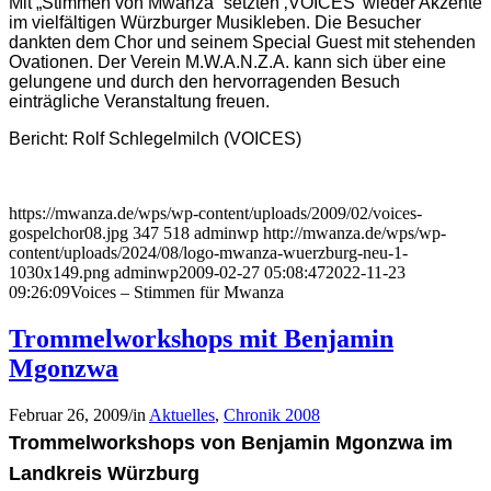
Mit „Stimmen von Mwanza“ setzten ‚VOICES’ wieder Akzente
im vielfältigen Würzburger Musikleben. Die Besucher
dankten dem Chor und seinem Special Guest mit stehenden
Ovationen. Der Verein M.W.A.N.Z.A. kann sich über eine
gelungene und durch den hervorragenden Besuch
einträgliche Veranstaltung freuen.
Bericht: Rolf Schlegelmilch (VOICES)
https://mwanza.de/wps/wp-content/uploads/2009/02/voices-
gospelchor08.jpg
347
518
adminwp
http://mwanza.de/wps/wp-
content/uploads/2024/08/logo-mwanza-wuerzburg-neu-1-
1030x149.png
adminwp
2009-02-27 05:08:47
2022-11-23
09:26:09
Voices – Stimmen für Mwanza
Trommelworkshops mit Benjamin
Mgonzwa
Februar 26, 2009
/
in
Aktuelles
,
Chronik 2008
Trommelworkshops von Benjamin Mgonzwa im
Landkreis Würzburg