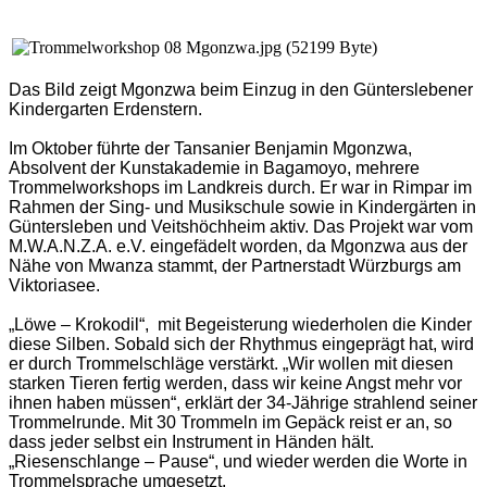
Das Bild zeigt Mgonzwa beim Einzug in den Günterslebener
Kindergarten Erdenstern.
Im Oktober führte der Tansanier Benjamin Mgonzwa,
Absolvent der Kunstakademie in Bagamoyo, mehrere
Trommelworkshops im Landkreis durch. Er war in Rimpar im
Rahmen der Sing- und Musikschule sowie in Kindergärten in
Güntersleben und Veitshöchheim aktiv. Das Projekt war vom
M.W.A.N.Z.A. e.V. eingefädelt worden, da Mgonzwa aus der
Nähe von Mwanza stammt, der Partnerstadt Würzburgs am
Viktoriasee.
„Löwe – Krokodil“,
mit Begeisterung wiederholen die Kinder
diese Silben. Sobald sich der Rhythmus eingeprägt hat, wird
er durch Trommelschläge verstärkt. „Wir wollen mit diesen
starken Tieren fertig werden, dass wir keine Angst mehr vor
ihnen haben müssen“, erklärt der 34-Jährige strahlend seiner
Trommelrunde. Mit 30 Trommeln im Gepäck reist er an, so
dass jeder selbst ein Instrument in Händen hält.
„Riesenschlange – Pause“, und wieder werden die Worte in
Trommelsprache umgesetzt.