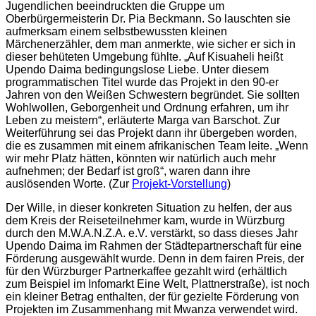
Jugendlichen beeindruckten die Gruppe um
Oberbürgermeisterin Dr. Pia Beckmann. So lauschten sie
aufmerksam einem selbstbewussten kleinen
Märchenerzähler, dem man anmerkte, wie sicher er sich in
dieser behüteten Umgebung fühlte. „Auf Kisuaheli heißt
Upendo Daima bedingungslose Liebe. Unter diesem
programmatischen Titel wurde das Projekt in den 90-er
Jahren von den Weißen Schwestern begründet. Sie sollten
Wohlwollen, Geborgenheit und Ordnung erfahren, um ihr
Leben zu meistern“, erläuterte Marga van Barschot. Zur
Weiterführung sei das Projekt dann ihr übergeben worden,
die es zusammen mit einem afrikanischen Team leite. „Wenn
wir mehr Platz hätten, könnten wir natürlich auch mehr
aufnehmen; der Bedarf ist groß“, waren dann ihre
auslösenden Worte. (Zur
Projekt-Vorstellung
)
Der Wille, in dieser konkreten Situation zu helfen, der aus
dem Kreis der Reiseteilnehmer kam, wurde in Würzburg
durch den M.W.A.N.Z.A. e.V. verstärkt, so dass dieses Jahr
Upendo Daima im Rahmen der Städtepartnerschaft für eine
Förderung ausgewählt wurde. Denn in dem fairen Preis, der
für den Würzburger Partnerkaffee gezahlt wird (erhältlich
zum Beispiel im Infomarkt Eine Welt, Plattnerstraße), ist noch
ein kleiner Betrag enthalten, der für gezielte Förderung von
Projekten im Zusammenhang mit Mwanza verwendet wird.