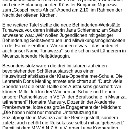
und eine Einladung an den Künstler Benjamin Mgonzwa
zum „Gospel meets Africa“-Abend am 2.10. im Rahmen der
Nacht der offenen Kirchen.
Eine weitere Tafel stellte die neue Behinderten-Werkstätte
Tunaweza vor, deren Initiatorin Jana Schiemenz am Stand
anwesend war.: „Wir wollen Jugendlichen mit geistiger
Behinderung Selbstvertrauen und Mitwirkungsmöglichkeiten
in der Familie eröffnen. Wir können etwas – das bedeutet
auch unser Name Tunaweza“, so die schon seit Längerem in
Mwanza lebende Heilpädagogin.
Besonders stolz waren die drei Initiatoren auf einen
bevorstehenden Schüleraustausch aus einer
Hauswirtschaftsklasse der Klara-Oppenheimer-Schule. Die
Lehrerein Doris Mehling atmete erleichtert auf: “Durch viele
Spenden ist die erste Hälfte des Austauschs gesichert: Wir
können Mitte Juli für drei Wochen an Schule und Leben
unserer Partnerklasse in VETA, der Berufsschule in Mwanza,
teilnehmen!“ Homaira Mansury, Dozentin der Akademie
Frankenwarte, lobte das große Engagement der Mädchen:
„Die haben nicht nur manche Unterstützung für
Sozialprojekte in Mwanza auf die Beine gestellt, sondern
zuletzt auch gehört die Reisekasse selbst mit aufgebessert.“
Damit ist dem M.W.A.N.Z.A. e.V. erneut eine Kooperation