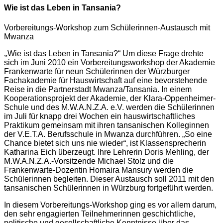
Wie ist das Leben in Tansania?
Vorbereitungs-Workshop zum Schülerinnen-Austausch mit
Mwanza
„
Wie ist das Leben in Tansania?“ Um diese Frage drehte
sich im Juni 2010 ein Vorbereitungsworkshop der Akademie
Frankenwarte für neun Schülerinnen der Würzburger
Fachakademie für Hauswirtschaft auf eine bevorstehende
Reise in die Partnerstadt Mwanza/Tansania. In einem
Kooperationsprojekt der Akademie, der Klara-Oppenheimer-
Schule und des M.W.A.N.Z.A. e.V. werden die Schülerinnen
im Juli für knapp drei Wochen ein hauswirtschaftliches
Praktikum gemeinsam mit ihren tansanischen Kolleginnen
der V.E.T.A. Berufsschule in Mwanza durchführen. „So eine
Chance bietet sich uns nie wieder“, ist Klassensprecherin
Katharina Eich überzeugt. Ihre Lehrerin Doris Mehling, der
M.W.A.N.Z.A.-Vorsitzende Michael Stolz und die
Frankenwarte-Dozentin Homaira Mansury werden die
Schülerinnen begleiten. Dieser Austausch soll 2011 mit den
tansanischen Schülerinnen in Würzburg fortgeführt werden.
In diesem Vorbereitungs-Workshop ging es vor allem darum,
den sehr engagierten Teilnehmerinnen geschichtliche,
politische und gesellschaftliche Kenntnisse über das