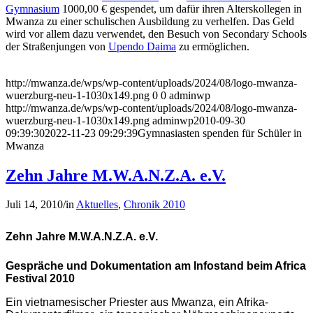
Gymnasium
1000,00 € gespendet, um dafür ihren Alterskollegen in
Mwanza zu einer schulischen Ausbildung zu verhelfen. Das Geld
wird vor allem dazu verwendet, den Besuch von Secondary Schools
der Straßenjungen von
Upendo Daima
zu ermöglichen.
http://mwanza.de/wps/wp-content/uploads/2024/08/logo-mwanza-
wuerzburg-neu-1-1030x149.png
0
0
adminwp
http://mwanza.de/wps/wp-content/uploads/2024/08/logo-mwanza-
wuerzburg-neu-1-1030x149.png
adminwp
2010-09-30
09:39:30
2022-11-23 09:29:39
Gymnasiasten spenden für Schüler in
Mwanza
Zehn Jahre M.W.A.N.Z.A. e.V.
Juli 14, 2010
/
in
Aktuelles
,
Chronik 2010
Zehn Jahre M.W.A.N.Z.A. e.V.
Gespräche und Dokumentation am Infostand beim Africa
Festival 2010
Ein vietnamesischer Priester aus Mwanza, ein Afrika-