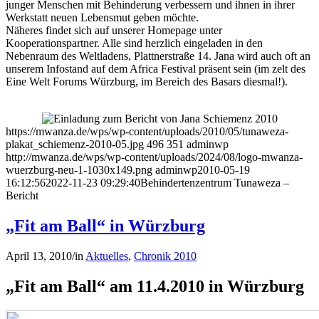
junger Menschen mit Behinderung verbessern und ihnen in ihrer
Werkstatt neuen Lebensmut geben möchte.
Näheres findet sich auf unserer Homepage unter
Kooperationspartner. Alle sind herzlich eingeladen in den
Nebenraum des Weltladens, Plattnerstraße 14. Jana wird auch oft an
unserem Infostand auf dem Africa Festival präsent sein (im zelt des
Eine Welt Forums Würzburg, im Bereich des Basars diesmal!).
https://mwanza.de/wps/wp-content/uploads/2010/05/tunaweza-
plakat_schiemenz-2010-05.jpg
496
351
adminwp
http://mwanza.de/wps/wp-content/uploads/2024/08/logo-mwanza-
wuerzburg-neu-1-1030x149.png
adminwp
2010-05-19
16:12:56
2022-11-23 09:29:40
Behindertenzentrum Tunaweza –
Bericht
„Fit am Ball“ in Würzburg
April 13, 2010
/
in
Aktuelles
,
Chronik 2010
„Fit am Ball“ am 11.4.2010 in Würzburg