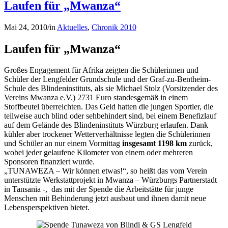
Laufen für „Mwanza“
Mai 24, 2010
/
in
Aktuelles
,
Chronik 2010
Laufen für „Mwanza“
Großes Engagement für Afrika zeigten die Schülerinnen und
Schüler der Lengfelder Grundschule und der Graf-zu-Bentheim-
Schule des Blindeninstituts, als sie Michael Stolz (Vorsitzender des
Vereins Mwanza e.V.) 2731 Euro standesgemäß in einem
Stoffbeutel überreichten. Das Geld hatten die jungen Sportler, die
teilweise auch blind oder sehbehindert sind, bei einem Benefizlauf
auf dem Gelände des Blindeninstituts Würzburg erlaufen. Dank
kühler aber trockener Wetterverhältnisse legten die Schülerinnen
und Schüler an nur einem Vormittag
insgesamt 1198 km
zurück,
wobei jeder gelaufene Kilometer von einem oder mehreren
Sponsoren finanziert wurde.
„TUNAWEZA – Wir können etwas!“, so heißt das vom Verein
unterstützte Werkstattprojekt in Mwanza – Würzburgs Partnerstadt
in Tansania -, das mit der Spende die Arbeitstätte für junge
Menschen mit Behinderung jetzt ausbaut und ihnen damit neue
Lebensperspektiven bietet.