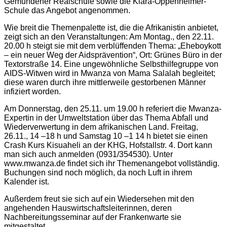
Gemündener Realschule sowie die Klara-Oppenheimer-
Schule das Angebot angenommen.
Wie breit die Themenpalette ist, die die Afrikanistin anbietet,
zeigt sich an den Veranstaltungen: Am Montag., den 22.11.
20.00 h steigt sie mit dem verblüffenden Thema: „Eheboykott
– ein neuer Weg der Aidsprävention“, Ort: Grünes Büro in der
Textorstraße 14. Eine ungewöhnliche Selbsthilfegruppe von
AIDS-Witwen wird in Mwanza von Mama Salalah begleitet;
diese waren durch ihre mittlerweile gestorbenen Männer
infiziert worden.
Am Donnerstag, den 25.11. um 19.00 h referiert die Mwanza-
Expertin in der Umweltstation über das Thema Abfall und
Wiederverwertung in dem afrikanischen Land. Freitag,
26.11., 14 –18 h und Samstag 10 –1 14 h bietet sie einen
Crash Kurs Kisuaheli an der KHG, Hofstallstr. 4. Dort kann
man sich auch anmelden (0931/354530). Unter
www.mwanza.de findet sich ihr Themenangebot vollständig.
Buchungen sind noch möglich, da noch Luft in ihrem
Kalender ist.
Außerdem freut sie sich auf ein Wiedersehen mit den
angehenden Hauswirtschaftsleiterinnen, deren
Nachbereitungsseminar auf der Frankenwarte sie
mitgestaltet.