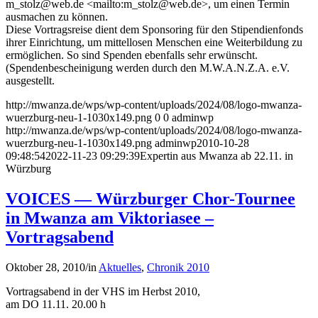
m_stolz@web.de <mailto:m_stolz@web.de>, um einen Termin
ausmachen zu können.
Diese Vortragsreise dient dem Sponsoring für den Stipendienfonds
ihrer Einrichtung, um mittellosen Menschen eine Weiterbildung zu
ermöglichen. So sind Spenden ebenfalls sehr erwünscht.
(Spendenbescheinigung werden durch den M.W.A.N.Z.A. e.V.
ausgestellt.
http://mwanza.de/wps/wp-content/uploads/2024/08/logo-mwanza-
wuerzburg-neu-1-1030x149.png
0
0
adminwp
http://mwanza.de/wps/wp-content/uploads/2024/08/logo-mwanza-
wuerzburg-neu-1-1030x149.png
adminwp
2010-10-28
09:48:54
2022-11-23 09:29:39
Expertin aus Mwanza ab 22.11. in
Würzburg
VOICES — Würzburger Chor-Tournee
in Mwanza am Viktoriasee –
Vortragsabend
Oktober 28, 2010
/
in
Aktuelles
,
Chronik 2010
Vortragsabend in der VHS im Herbst 2010,
am DO 11.11. 20.00 h