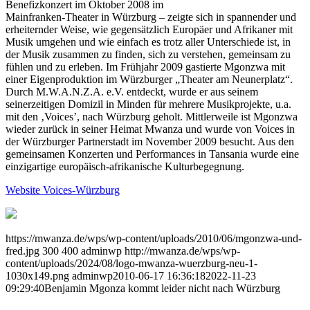
Benefizkonzert im Oktober 2008 im
Mainfranken-Theater in Würzburg – zeigte sich in spannender und
erheiternder Weise, wie gegensätzlich Europäer und Afrikaner mit
Musik umgehen und wie einfach es trotz aller Unterschiede ist, in
der Musik zusammen zu finden, sich zu verstehen, gemeinsam zu
fühlen und zu erleben. Im Frühjahr 2009 gastierte Mgonzwa mit
einer Eigenproduktion im Würzburger „Theater am Neunerplatz“.
Durch M.W.A.N.Z.A. e.V. entdeckt, wurde er aus seinem
seinerzeitigen Domizil in Minden für mehrere Musikprojekte, u.a.
mit den ‚Voices’, nach Würzburg geholt. Mittlerweile ist Mgonzwa
wieder zurück in seiner Heimat Mwanza und wurde von Voices in
der Würzburger Partnerstadt im November 2009 besucht. Aus den
gemeinsamen Konzerten und Performances in Tansania wurde eine
einzigartige europäisch-afrikanische Kulturbegegnung.
Website Voices-Würzburg
https://mwanza.de/wps/wp-content/uploads/2010/06/mgonzwa-und-
fred.jpg
300
400
adminwp
http://mwanza.de/wps/wp-
content/uploads/2024/08/logo-mwanza-wuerzburg-neu-1-
1030x149.png
adminwp
2010-06-17 16:36:18
2022-11-23
09:29:40
Benjamin Mgonza kommt leider nicht nach Würzburg