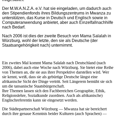
Der M.W.A.N.Z.A. e.V. hat sie eingeladen, um dadurch auch
den Stipendienfonds ihres Bildungszentrums in Mwanza zu
unterstützen, das Kurse in Deutsch und Englisch sowie in
Computeranwendung anbietet, aber auch Einzelfallnachhilfe
nach Bedarf.
Nach 2006 ist dies der zweite Besuch von Mama Salalah in
Würzburg, wohl der letzte, den sie als Deutsche (der
Staatsangehörigkeit nach) unternimmt.
Ein zweites Mal kommt Mama Salalah nach Deutschland (nach
2006), dabei auch eine Woche nach Würzburg. Sie bietet eine Reihe
von Themen an, die sie aus ihrer Perspektive darstellen wird. Wer
sie kennt, weiß, dass sie als gebürtige Deutsche längst eine
afrikanische Sicht der Dinge vertritt. Seit Längerem bemüht sie sich
um die tansanische Staatsbürgerschaft.
Ihre Themen lassen sich den Fachbereichen Geographie, Ethik,
Religionslehre, Sozialkunde zuordnen. Auch als afrikanische)
Englischreferentin kann sie eingesetzt werden.
Die Städtepartnerschaft Würzburg — Mwanza hat sie bereichert
durch ihre genaue Kenntnis beider Kulturen (auch Sprachen) —