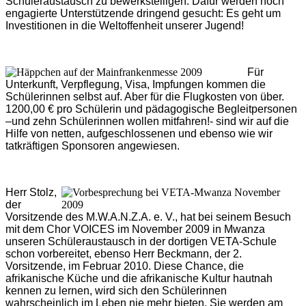
Schüleraustausch zu bewerkstelligen. Dafür werden noch
engagierte Unterstützende dringend gesucht: Es geht um
Investitionen in die Weltoffenheit unserer Jugend!
Für
Unterkunft, Verpflegung, Visa, Impfungen kommen die
Schülerinnen selbst auf. Aber für die Flugkosten von über.
1200,00 € pro Schülerin und pädagogische Begleitpersonen
–und zehn Schülerinnen wollen mitfahren!- sind wir auf die
Hilfe von netten, aufgeschlossenen und ebenso wie wir
tatkräftigen Sponsoren angewiesen.
Herr Stolz,
der
Vorsitzende des M.W.A.N.Z.A. e. V., hat bei seinem Besuch
mit dem Chor VOICES im Novem­ber 2009 in Mwanza
unseren Schüleraustausch in der dortigen VETA-Schule
schon vorbereitet, ebenso Herr Beckmann, der 2.
Vorsitzende, im Februar 2010. Diese Chance, die
afrikanische Küche und die afrikanische Kultur hautnah
kennen zu lernen, wird sich den Schüle­rinnen
wahrscheinlich im Leben nie mehr bieten. Sie werden am