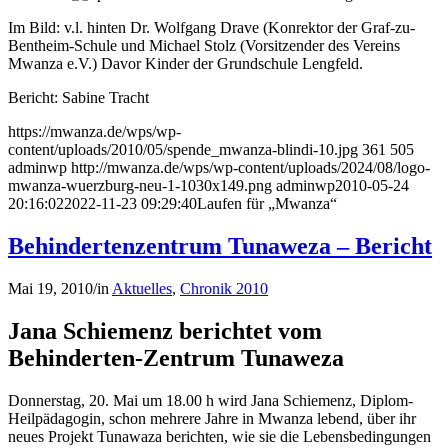
Im Bild: v.l. hinten Dr. Wolfgang Drave (Konrektor der Graf-zu-
Bentheim-Schule und Michael Stolz (Vorsitzender des Vereins
Mwanza e.V.) Davor Kinder der Grundschule Lengfeld.
Bericht: Sabine Tracht
https://mwanza.de/wps/wp-
content/uploads/2010/05/spende_mwanza-blindi-10.jpg
361
505
adminwp
http://mwanza.de/wps/wp-content/uploads/2024/08/logo-
mwanza-wuerzburg-neu-1-1030x149.png
adminwp
2010-05-24
20:16:02
2022-11-23 09:29:40
Laufen für „Mwanza“
Behindertenzentrum Tunaweza – Bericht
Mai 19, 2010
/
in
Aktuelles
,
Chronik 2010
Jana Schiemenz berichtet vom
Behinderten-Zentrum Tunaweza
Donnerstag, 20. Mai um 18.00 h wird Jana Schiemenz, Diplom-
Heilpädagogin, schon mehrere Jahre in Mwanza lebend, über ihr
neues Projekt Tunawaza berichten, wie sie die Lebensbedingungen