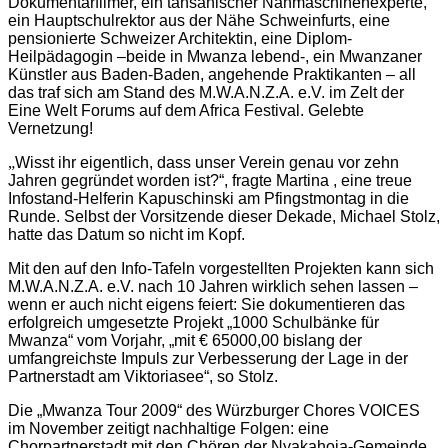
Dokumentarfilmer, ein tansanischer Nähmaschinenexperte,
ein Hauptschulrektor aus der Nähe Schweinfurts, eine
pensionierte Schweizer Architektin, eine Diplom-
Heilpädagogin –beide in Mwanza lebend-, ein Mwanzaner
Künstler aus Baden-Baden, angehende Praktikanten – all
das traf sich am Stand des M.W.A.N.Z.A. e.V. im Zelt der
Eine Welt Forums auf dem Africa Festival. Gelebte
Vernetzung!
„
Wisst ihr eigentlich, dass unser Verein genau vor zehn
Jahren gegründet worden ist?“, fragte Martina , eine treue
Infostand-Helferin Kapuschinski am Pfingstmontag in die
Runde. Selbst der Vorsitzende dieser Dekade, Michael Stolz,
hatte das Datum so nicht im Kopf.
Mit den auf den Info-Tafeln vorgestellten Projekten kann sich
M.W.A.N.Z.A. e.V. nach 10 Jahren wirklich sehen lassen –
wenn er auch nicht eigens feiert: Sie dokumentieren das
erfolgreich umgesetzte Projekt „1000 Schulbänke für
Mwanza“ vom Vorjahr, „mit € 65000,00 bislang der
umfangreichste Impuls zur Verbesserung der Lage in der
Partnerstadt am Viktoriasee“, so Stolz.
Die „Mwanza Tour 2009“ des Würzburger Chores VOICES
im November zeitigt nachhaltige Folgen: eine
Chorpartnerstadt mit den Chören der Nyakahoja-Gemeinde