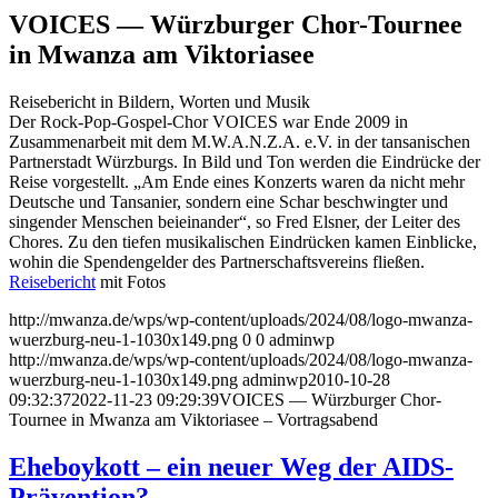
VOICES — Würzburger Chor-Tournee
in Mwanza am Viktoriasee
Reisebericht in Bildern, Worten und Musik
Der Rock-Pop-Gospel-Chor VOICES war Ende 2009 in
Zusammenarbeit mit dem M.W.A.N.Z.A. e.V. in der tansanischen
Partnerstadt Würzburgs. In Bild und Ton werden die Eindrücke der
Reise vorgestellt. „Am Ende eines Konzerts waren da nicht mehr
Deutsche und Tansanier, sondern eine Schar beschwingter und
singender Menschen beieinander“, so Fred Elsner, der Leiter des
Chores. Zu den tiefen musikalischen Eindrücken kamen Einblicke,
wohin die Spendengelder des Partnerschaftsvereins fließen.
Reisebericht
mit Fotos
http://mwanza.de/wps/wp-content/uploads/2024/08/logo-mwanza-
wuerzburg-neu-1-1030x149.png
0
0
adminwp
http://mwanza.de/wps/wp-content/uploads/2024/08/logo-mwanza-
wuerzburg-neu-1-1030x149.png
adminwp
2010-10-28
09:32:37
2022-11-23 09:29:39
VOICES — Würzburger Chor-
Tournee in Mwanza am Viktoriasee – Vortragsabend
Eheboykott – ein neuer Weg der AIDS-
Prävention?