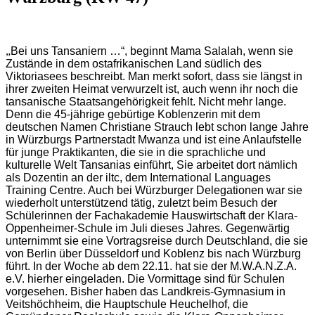
„
Bei uns Tansaniern …“, beginnt Mama Salalah, wenn sie
Zustände in dem ostafrikanischen Land südlich des
Viktoriasees beschreibt. Man merkt sofort, dass sie längst in
ihrer zweiten Heimat verwurzelt ist, auch wenn ihr noch die
tansanische Staatsangehörigkeit fehlt. Nicht mehr lange.
Denn die 45-jährige gebürtige Koblenzerin mit dem
deutschen Namen Christiane Strauch lebt schon lange Jahre
in Würzburgs Partnerstadt Mwanza und ist eine Anlaufstelle
für junge Praktikanten, die sie in die sprachliche und
kulturelle Welt Tansanias einführt, Sie arbeitet dort nämlich
als Dozentin an der iltc, dem International Languages
Training Centre. Auch bei Würzburger Delegationen war sie
wiederholt unterstützend tätig, zuletzt beim Besuch der
Schülerinnen der Fachakademie Hauswirtschaft der Klara-
Oppenheimer-Schule im Juli dieses Jahres. Gegenwärtig
unternimmt sie eine Vortragsreise durch Deutschland, die sie
von Berlin über Düsseldorf und Koblenz bis nach Würzburg
führt. In der Woche ab dem 22.11. hat sie der M.W.A.N.Z.A.
e.V. hierher eingeladen. Die Vormittage sind für Schulen
vorgesehen. Bisher haben das Landkreis-Gymnasium in
Veitshöchheim, die Hauptschule Heuchelhof, die