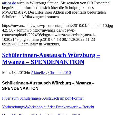
africa.de
auch in Würzburg Station. Sie wurden von OB Rosenthal
begrüßt und informierten sich über die Schulprojekte des
MWANZA eV. Der Erlös ihrer Aktion soll ebenfalls bedürftigen
Schülern in Afrika zugute kommen.
https://mwanza.de/wps/wp-content/uploads/2010/04/fitamball-10.jpg
425
567
adminwp
http://mwanza.de/wps/wp-
content/uploads/2024/08/logo-mwanza-wuerzburg-neu-1-
1030x149.png
adminwp
2010-04-13 08:17:36
2022-11-23
09:29:40
„Fit am Ball“ in Würzburg
Schülerinnen-Austausch Würzburg –
Mwanza – SPENDENAKTION
März 13, 2010
/
in
Aktuelles
,
Chronik 2010
Schülerinnen-Austausch Würzburg – Mwanza –
SPENDENAKTION
Flyer zum Schülerinnen-Austausch im pdf-Format
Vorbereitungs-Workshop auf der Frankenwarte – Bericht