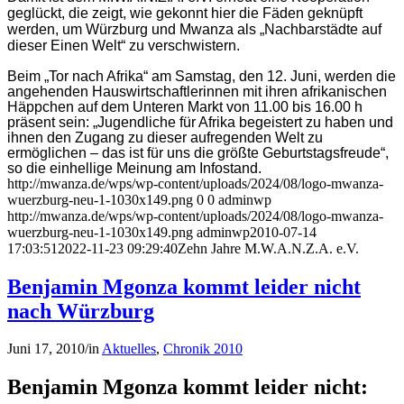
geglückt, die zeigt, wie gekonnt hier die Fäden geknüpft
werden, um Würzburg und Mwanza als „Nachbarstädte auf
dieser Einen Welt“ zu verschwistern.
Beim „Tor nach Afrika“ am Samstag, den 12. Juni, werden die
angehenden Hauswirtschaftlerinnen mit ihren afrikanischen
Häppchen auf dem Unteren Markt von 11.00 bis 16.00 h
präsent sein: „Jugendliche für Afrika begeistert zu haben und
ihnen den Zugang zu dieser aufregenden Welt zu
ermöglichen – das ist für uns die größte Geburtstagsfreude“,
so die einhellige Meinung am Infostand.
http://mwanza.de/wps/wp-content/uploads/2024/08/logo-mwanza-
wuerzburg-neu-1-1030x149.png
0
0
adminwp
http://mwanza.de/wps/wp-content/uploads/2024/08/logo-mwanza-
wuerzburg-neu-1-1030x149.png
adminwp
2010-07-14
17:03:51
2022-11-23 09:29:40
Zehn Jahre M.W.A.N.Z.A. e.V.
Benjamin Mgonza kommt leider nicht
nach Würzburg
Juni 17, 2010
/
in
Aktuelles
,
Chronik 2010
Benjamin Mgonza kommt leider nicht: