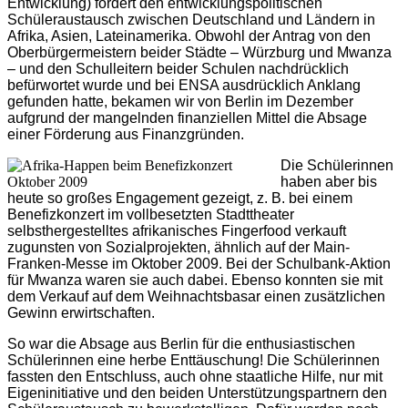
Entwicklung) fördert den entwicklungspolitischen
Schüleraustausch zwischen Deutschland und Ländern in
Afrika, Asien, Lateinamerika. Ob­wohl der Antrag von den
Oberbürgermeistern beider Städte – Würzburg und Mwanza
– und den Schulleitern beider Schulen nachdrücklich
befürwortet wurde und bei ENSA ausdrücklich Anklang
gefunden hatte, bekamen wir von Berlin im Dezember
aufgrund der mangelnden finanziellen Mittel die Absage
einer Förderung aus Finanzgründen.
Die Schülerinnen
haben aber bis
heute so großes Engagement gezeigt, z. B. bei einem
Benefizkonzert im vollbesetzten Stadttheater
selbsthergestelltes afrikanisches Fingerfood verkauft
zugunsten von Sozialprojekten, ähnlich auf der Main-
Franken-Messe im Oktober 2009. Bei der Schulbank-Aktion
für Mwanza waren sie auch dabei. Ebenso konnten sie mit
dem Verkauf auf dem Weih­nachtsbasar einen zusätzlichen
Gewinn erwirtschaften.
So war die Absage aus Berlin für die enthusiastischen
Schülerinnen eine herbe Enttäuschung! Die Schülerinnen
fassten den Entschluss, auch ohne staatliche Hilfe, nur mit
Eigeninitiative und den beiden Unterstützungspartnern den