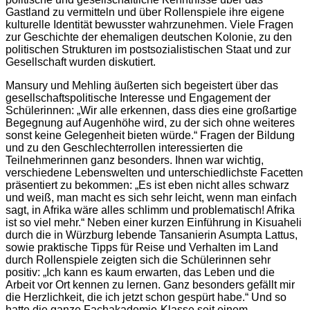
Gastland zu vermitteln und über Rollenspiele ihre eigene
kulturelle Identität bewusster wahrzunehmen. Viele Fragen
zur Geschichte der ehemaligen deutschen Kolonie, zu den
politischen Strukturen im postsozialistischen Staat und zur
Gesellschaft wurden diskutiert.
Mansury und Mehling äußerten sich begeistert über das
gesellschaftspolitische Interesse und Engagement der
Schülerinnen: „Wir alle erkennen, dass dies eine großartige
Begegnung auf Augenhöhe wird, zu der sich ohne weiteres
sonst keine Gelegenheit bieten würde.“ Fragen der Bildung
und zu den Geschlechterrollen interessierten die
Teilnehmerinnen ganz besonders. Ihnen war wichtig,
verschiedene Lebenswelten und unterschiedlichste Facetten
präsentiert zu bekommen: „Es ist eben nicht alles schwarz
und weiß, man macht es sich sehr leicht, wenn man einfach
sagt, in Afrika wäre alles schlimm und problematisch! Afrika
ist so viel mehr.“ Neben einer kurzen Einführung in Kisuaheli
durch die in Würzburg lebende Tansanierin Asumpta Lattus,
sowie praktische Tipps für Reise und Verhalten im Land
durch Rollenspiele zeigten sich die Schülerinnen sehr
positiv: „Ich kann es kaum erwarten, das Leben und die
Arbeit vor Ort kennen zu lernen. Ganz besonders gefällt mir
die Herzlichkeit, die ich jetzt schon gespürt habe.“ Und so
hatte die ganze Fachakademie-Klasse seit einem