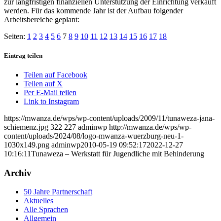
zur langfristigen finanziellen Unterstützung der Einrichtung verkauft
werden. Für das kommende Jahr ist der Aufbau folgender
Arbeitsbereiche geplant:
Seiten:
1
2
3
4
5
6
7
8
9
10
11
12
13
14
15
16
17
18
Eintrag teilen
Teilen auf Facebook
Teilen auf X
Per E-Mail teilen
Link to Instagram
https://mwanza.de/wps/wp-content/uploads/2009/11/tunaweza-jana-
schiemenz.jpg
322
227
adminwp
http://mwanza.de/wps/wp-
content/uploads/2024/08/logo-mwanza-wuerzburg-neu-1-
1030x149.png
adminwp
2010-05-19 09:52:17
2022-12-27
10:16:11
Tunaweza – Werkstatt für Jugendliche mit Behinderung
Archiv
50 Jahre Partnerschaft
Aktuelles
Alle Sprachen
Allgemein