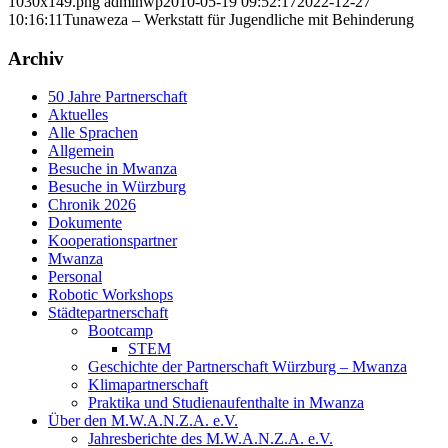
1030x149.png
adminwp
2010-05-19 09:52:17
2022-12-27
10:16:11
Tunaweza – Werkstatt für Jugendliche mit Behinderung
Archiv
50 Jahre Partnerschaft
Aktuelles
Alle Sprachen
Allgemein
Besuche in Mwanza
Besuche in Würzburg
Chronik 2026
Dokumente
Kooperationspartner
Mwanza
Personal
Robotic Workshops
Städtepartnerschaft
Bootcamp
STEM
Geschichte der Partnerschaft Würzburg – Mwanza
Klimapartnerschaft
Praktika und Studienaufenthalte in Mwanza
Über den M.W.A.N.Z.A. e.V.
Jahresberichte des M.W.A.N.Z.A. e.V.