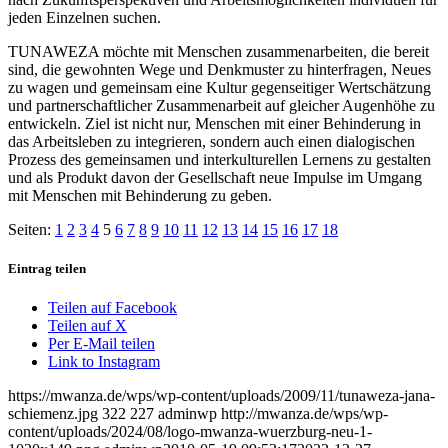
jeden Einzelnen suchen.
TUNAWEZA möchte mit Menschen zusammenarbeiten, die bereit
sind, die gewohnten Wege und Denkmuster zu hinterfragen, Neues
zu wagen und gemeinsam eine Kultur gegenseitiger Wertschätzung
und partnerschaftlicher Zusammenarbeit auf gleicher Augenhöhe zu
entwickeln. Ziel ist nicht nur, Menschen mit einer Behinderung in
das Arbeitsleben zu integrieren, sondern auch einen dialogischen
Prozess des gemeinsamen und interkulturellen Lernens zu gestalten
und als Produkt davon der Gesellschaft neue Impulse im Umgang
mit Menschen mit Behinderung zu geben.
Seiten:
1
2
3
4
5
6
7
8
9
10
11
12
13
14
15
16
17
18
Eintrag teilen
Teilen auf Facebook
Teilen auf X
Per E-Mail teilen
Link to Instagram
https://mwanza.de/wps/wp-content/uploads/2009/11/tunaweza-jana-
schiemenz.jpg
322
227
adminwp
http://mwanza.de/wps/wp-
content/uploads/2024/08/logo-mwanza-wuerzburg-neu-1-