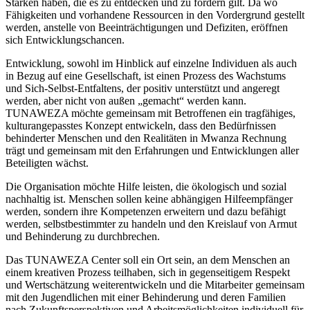
Stärken haben, die es zu entdecken und zu fördern gilt. Da wo
Fähigkeiten und vorhandene Ressourcen in den Vordergrund gestellt
werden, anstelle von Beeinträchtigungen und Defiziten, eröffnen
sich Entwicklungschancen.
Entwicklung, sowohl im Hinblick auf einzelne Individuen als auch
in Bezug auf eine Gesellschaft, ist einen Prozess des Wachstums
und Sich-Selbst-Entfaltens, der positiv unterstützt und angeregt
werden, aber nicht von außen „gemacht“ werden kann.
TUNAWEZA möchte gemeinsam mit Betroffenen ein tragfähiges,
kulturangepasstes Konzept entwickeln, dass den Bedürfnissen
behinderter Menschen und den Realitäten in Mwanza Rechnung
trägt und gemeinsam mit den Erfahrungen und Entwicklungen aller
Beteiligten wächst.
Die Organisation möchte Hilfe leisten, die ökologisch und sozial
nachhaltig ist. Menschen sollen keine abhängigen Hilfeempfänger
werden, sondern ihre Kompetenzen erweitern und dazu befähigt
werden, selbstbestimmter zu handeln und den Kreislauf von Armut
und Behinderung zu durchbrechen.
Das TUNAWEZA Center soll ein Ort sein, an dem Menschen an
einem kreativen Prozess teilhaben, sich in gegenseitigem Respekt
und Wertschätzung weiterentwickeln und die Mitarbeiter gemeinsam
mit den Jugendlichen mit einer Behinderung und deren Familien
nach Zukunftsperspektiven und Arbeitsmöglichkeiten individuell für