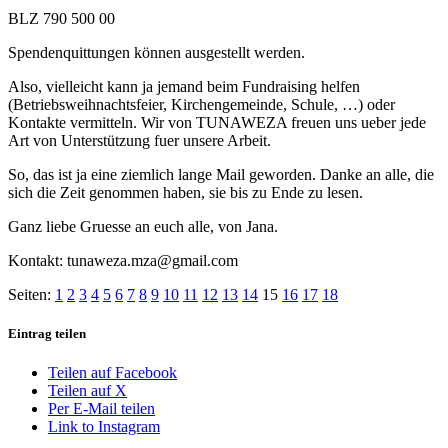
BLZ 790 500 00
Spendenquittungen können ausgestellt werden.
Also, vielleicht kann ja jemand beim Fundraising helfen
(Betriebsweihnachtsfeier, Kirchengemeinde, Schule, …) oder
Kontakte vermitteln. Wir von TUNAWEZA freuen uns ueber jede
Art von Unterstützung fuer unsere Arbeit.
So, das ist ja eine ziemlich lange Mail geworden. Danke an alle, die
sich die Zeit genommen haben, sie bis zu Ende zu lesen.
Ganz liebe Gruesse an euch alle, von Jana.
Kontakt: tunaweza.mza@gmail.com
Seiten:
1
2
3
4
5
6
7
8
9
10
11
12
13
14
15
16
17
18
Eintrag teilen
Teilen auf Facebook
Teilen auf X
Per E-Mail teilen
Link to Instagram