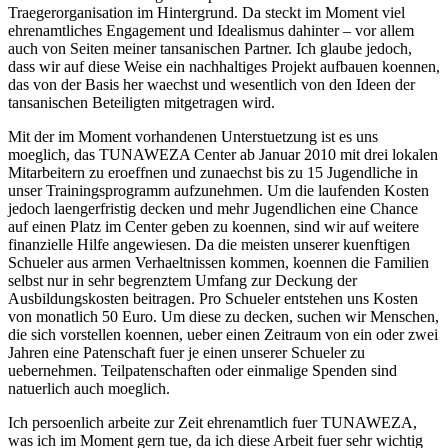
Traegerorganisation im Hintergrund. Da steckt im Moment viel
ehrenamtliches Engagement und Idealismus dahinter – vor allem
auch von Seiten meiner tansanischen Partner. Ich glaube jedoch,
dass wir auf diese Weise ein nachhaltiges Projekt aufbauen koennen,
das von der Basis her waechst und wesentlich von den Ideen der
tansanischen Beteiligten mitgetragen wird.
Mit der im Moment vorhandenen Unterstuetzung ist es uns
moeglich, das TUNAWEZA Center ab Januar 2010 mit drei lokalen
Mitarbeitern zu eroeffnen und zunaechst bis zu 15 Jugendliche in
unser Trainingsprogramm aufzunehmen. Um die laufenden Kosten
jedoch laengerfristig decken und mehr Jugendlichen eine Chance
auf einen Platz im Center geben zu koennen, sind wir auf weitere
finanzielle Hilfe angewiesen. Da die meisten unserer kuenftigen
Schueler aus armen Verhaeltnissen kommen, koennen die Familien
selbst nur in sehr begrenztem Umfang zur Deckung der
Ausbildungskosten beitragen. Pro Schueler entstehen uns Kosten
von monatlich 50 Euro. Um diese zu decken, suchen wir Menschen,
die sich vorstellen koennen, ueber einen Zeitraum von ein oder zwei
Jahren eine Patenschaft fuer je einen unserer Schueler zu
uebernehmen. Teilpatenschaften oder einmalige Spenden sind
natuerlich auch moeglich.
Ich persoenlich arbeite zur Zeit ehrenamtlich fuer TUNAWEZA,
was ich im Moment gern tue, da ich diese Arbeit fuer sehr wichtig