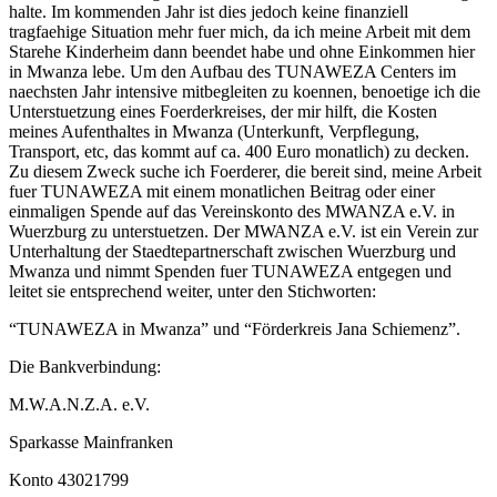
halte. Im kommenden Jahr ist dies jedoch keine finanziell
tragfaehige Situation mehr fuer mich, da ich meine Arbeit mit dem
Starehe Kinderheim dann beendet habe und ohne Einkommen hier
in Mwanza lebe. Um den Aufbau des TUNAWEZA Centers im
naechsten Jahr intensive mitbegleiten zu koennen, benoetige ich die
Unterstuetzung eines Foerderkreises, der mir hilft, die Kosten
meines Aufenthaltes in Mwanza (Unterkunft, Verpflegung,
Transport, etc, das kommt auf ca. 400 Euro monatlich) zu decken.
Zu diesem Zweck suche ich Foerderer, die bereit sind, meine Arbeit
fuer TUNAWEZA mit einem monatlichen Beitrag oder einer
einmaligen Spende auf das Vereinskonto des MWANZA e.V. in
Wuerzburg zu unterstuetzen. Der MWANZA e.V. ist ein Verein zur
Unterhaltung der Staedtepartnerschaft zwischen Wuerzburg und
Mwanza und nimmt Spenden fuer TUNAWEZA entgegen und
leitet sie entsprechend weiter, unter den Stichworten:
“TUNAWEZA in Mwanza” und “Förderkreis Jana Schiemenz”.
Die Bankverbindung:
M.W.A.N.Z.A. e.V.
Sparkasse Mainfranken
Konto 43021799