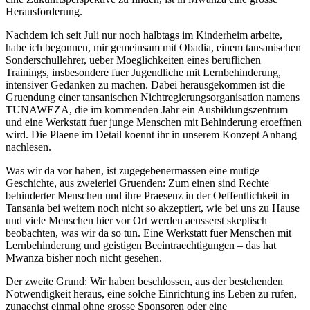
Herausforderung.
Nachdem ich seit Juli nur noch halbtags im Kinderheim arbeite,
habe ich begonnen, mir gemeinsam mit Obadia, einem tansanischen
Sonderschullehrer, ueber Moeglichkeiten eines beruflichen
Trainings, insbesondere fuer Jugendliche mit Lernbehinderung,
intensiver Gedanken zu machen. Dabei herausgekommen ist die
Gruendung einer tansanischen Nichtregierungsorganisation namens
TUNAWEZA, die im kommenden Jahr ein Ausbildungszentrum
und eine Werkstatt fuer junge Menschen mit Behinderung eroeffnen
wird. Die Plaene im Detail koennt ihr in unserem Konzept Anhang
nachlesen.
Was wir da vor haben, ist zugegebenermassen eine mutige
Geschichte, aus zweierlei Gruenden: Zum einen sind Rechte
behinderter Menschen und ihre Praesenz in der Oeffentlichkeit in
Tansania bei weitem noch nicht so akzeptiert, wie bei uns zu Hause
und viele Menschen hier vor Ort werden aeusserst skeptisch
beobachten, was wir da so tun. Eine Werkstatt fuer Menschen mit
Lernbehinderung und geistigen Beeintraechtigungen – das hat
Mwanza bisher noch nicht gesehen.
Der zweite Grund: Wir haben beschlossen, aus der bestehenden
Notwendigkeit heraus, eine solche Einrichtung ins Leben zu rufen,
zunaechst einmal ohne grosse Sponsoren oder eine