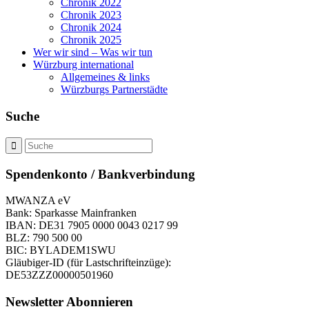
Chronik 2022
Chronik 2023
Chronik 2024
Chronik 2025
Wer wir sind – Was wir tun
Würzburg international
Allgemeines & links
Würzburgs Partnerstädte
Suche
Spendenkonto / Bankverbindung
MWANZA eV
Bank: Sparkasse Mainfranken
IBAN: DE31 7905 0000 0043 0217 99
BLZ: 790 500 00
BIC: BYLADEM1SWU
Gläubiger-ID (für Lastschrifteinzüge):
DE53ZZZ00000501960
Newsletter Abonnieren