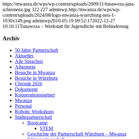
https://mwanza.de/wps/wp-content/uploads/2009/11/tunaweza-jana-
schiemenz.jpg
322
227
adminwp
http://mwanza.de/wps/wp-
content/uploads/2024/08/logo-mwanza-wuerzburg-neu-1-
1030x149.png
adminwp
2010-05-19 09:52:17
2022-12-27
10:16:11
Tunaweza – Werkstatt für Jugendliche mit Behinderung
Archiv
50 Jahre Partnerschaft
Aktuelles
Alle Sprachen
Allgemein
Besuche in Mwanza
Besuche in Würzburg
Chronik 2026
Dokumente
Kooperationspartner
Mwanza
Personal
Robotic Workshops
Städtepartnerschaft
Bootcamp
STEM
Geschichte der Partnerschaft Würzburg – Mwanza