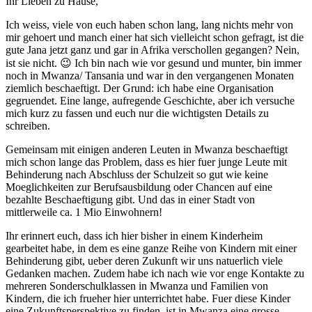
Ihr Lieben zu Hause,
Ich weiss, viele von euch haben schon lang, lang nichts mehr von
mir gehoert und manch einer hat sich vielleicht schon gefragt, ist die
gute Jana jetzt ganz und gar in Afrika verschollen gegangen? Nein,
ist sie nicht. 😉 Ich bin nach wie vor gesund und munter, bin immer
noch in Mwanza/ Tansania und war in den vergangenen Monaten
ziemlich beschaeftigt. Der Grund: ich habe eine Organisation
gegruendet. Eine lange, aufregende Geschichte, aber ich versuche
mich kurz zu fassen und euch nur die wichtigsten Details zu
schreiben.
Gemeinsam mit einigen anderen Leuten in Mwanza beschaeftigt
mich schon lange das Problem, dass es hier fuer junge Leute mit
Behinderung nach Abschluss der Schulzeit so gut wie keine
Moeglichkeiten zur Berufsausbildung oder Chancen auf eine
bezahlte Beschaeftigung gibt. Und das in einer Stadt von
mittlerweile ca. 1 Mio Einwohnern!
Ihr erinnert euch, dass ich hier bisher in einem Kinderheim
gearbeitet habe, in dem es eine ganze Reihe von Kindern mit einer
Behinderung gibt, ueber deren Zukunft wir uns natuerlich viele
Gedanken machen. Zudem habe ich nach wie vor enge Kontakte zu
mehreren Sonderschulklassen in Mwanza und Familien von
Kindern, die ich frueher hier unterrichtet habe. Fuer diese Kinder
eine Zukunftsperspektive zu finden, ist in Mwanza eine grosse