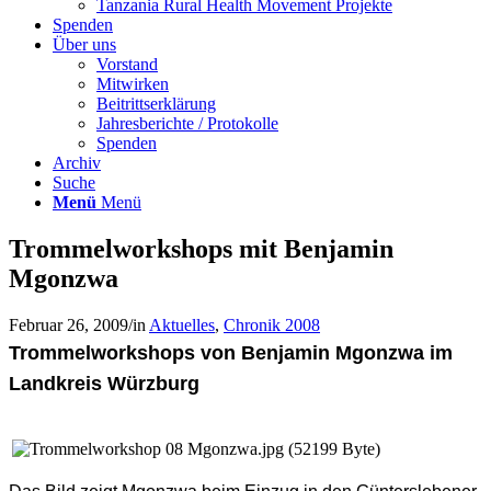
Tanzania Rural Health Movement Projekte
Spenden
Über uns
Vorstand
Mitwirken
Beitrittserklärung
Jahresberichte / Protokolle
Spenden
Archiv
Suche
Menü
Menü
Trommelworkshops mit Benjamin
Mgonzwa
Februar 26, 2009
/
in
Aktuelles
,
Chronik 2008
Trommelworkshops von Benjamin Mgonzwa im
Landkreis Würzburg