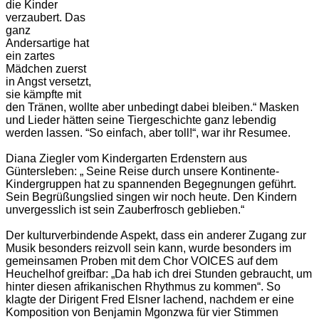
die Kinder
verzaubert. Das
ganz
Andersartige hat
ein zartes
Mädchen zuerst
in Angst versetzt,
sie kämpfte mit
den Tränen, wollte aber unbedingt dabei bleiben.“ Masken
und Lieder hätten seine Tiergeschichte ganz lebendig
werden lassen. “So einfach, aber toll!“, war ihr Resumee.
Diana Ziegler vom Kindergarten Erdenstern aus
Güntersleben: „ Seine Reise durch unsere Kontinente-
Kindergruppen hat zu spannenden Begegnungen geführt.
Sein Begrüßungslied singen wir noch heute. Den Kindern
unvergesslich ist sein Zauberfrosch geblieben.“
Der kulturverbindende Aspekt, dass ein anderer Zugang zur
Musik besonders reizvoll sein kann, wurde besonders im
gemeinsamen Proben mit dem Chor VOICES auf dem
Heuchelhof greifbar: „Da hab ich drei Stunden gebraucht, um
hinter diesen afrikanischen Rhythmus zu kommen“. So
klagte der Dirigent Fred Elsner lachend, nachdem er eine
Komposition von Benjamin Mgonzwa für vier Stimmen