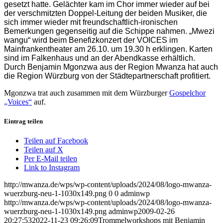
gesetzt hatte. Gelächter kam im Chor immer wieder auf bei
der verschmitzten Doppel-Leitung der beiden Musiker, die
sich immer wieder mit freundschaftlich-ironischen
Bemerkungen gegenseitig auf die Schippe nahmen. „Mwezi
wangu“ wird beim Benefizkonzert der VOICES im
Mainfrankentheater am 26.10. um 19.30 h erklingen. Karten
sind im Falkenhaus und an der Abendkasse erhältlich.
Durch Benjamin Mgonzwa aus der Region Mwanza hat auch
die Region Würzburg von der Städtepartnerschaft profitiert.
Mgonzwa trat auch zusammen mit dem Würzburger
Gospelchor
„Voices“
auf.
Eintrag teilen
Teilen auf Facebook
Teilen auf X
Per E-Mail teilen
Link to Instagram
http://mwanza.de/wps/wp-content/uploads/2024/08/logo-mwanza-
wuerzburg-neu-1-1030x149.png
0
0
adminwp
http://mwanza.de/wps/wp-content/uploads/2024/08/logo-mwanza-
wuerzburg-neu-1-1030x149.png
adminwp
2009-02-26
20:27:53
2022-11-23 09:26:09
Trommelworkshops mit Benjamin