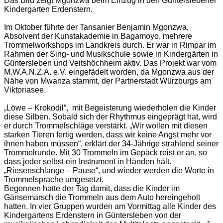
Das Bild zeigt Mgonzwa beim Einzug in den Günterslebener
Kindergarten Erdenstern.
Im Oktober führte der Tansanier Benjamin Mgonzwa,
Absolvent der Kunstakademie in Bagamoyo, mehrere
Trommelworkshops im Landkreis durch. Er war in Rimpar im
Rahmen der Sing- und Musikschule sowie in Kindergärten in
Güntersleben und Veitshöchheim aktiv. Das Projekt war vom
M.W.A.N.Z.A. e.V. eingefädelt worden, da Mgonzwa aus der
Nähe von Mwanza stammt, der Partnerstadt Würzburgs am
Viktoriasee.
„Löwe – Krokodil“,
mit Begeisterung wiederholen die Kinder
diese Silben. Sobald sich der Rhythmus eingeprägt hat, wird
er durch Trommelschläge verstärkt. „Wir wollen mit diesen
starken Tieren fertig werden, dass wir keine Angst mehr vor
ihnen haben müssen“, erklärt der 34-Jährige strahlend seiner
Trommelrunde. Mit 30 Trommeln im Gepäck reist er an, so
dass jeder selbst ein Instrument in Händen hält.
„Riesenschlange – Pause“, und wieder werden die Worte in
Trommelsprache umgesetzt.
Begonnen hatte der Tag damit, dass die Kinder im
Gänsemarsch die Trommeln aus dem Auto hereingeholt
hatten. In vier Gruppen wurden am Vormittag alle Kinder des
Kindergartens Erdenstern in Güntersleben von der