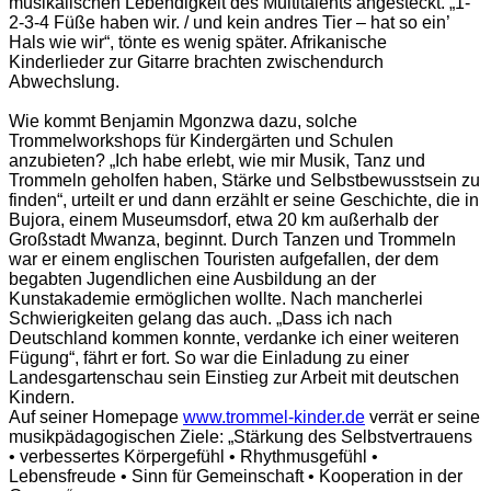
musikalischen Lebendigkeit des Multitalents angesteckt. „1-
2-3-4 Füße haben wir. / und kein andres Tier – hat so ein’
Hals wie wir“, tönte es wenig später. Afrikanische
Kinderlieder zur Gitarre brachten zwischendurch
Abwechslung.
Wie kommt Benjamin Mgonzwa dazu, solche
Trommelworkshops für Kindergärten und Schulen
anzubieten? „Ich habe erlebt, wie mir Musik, Tanz und
Trommeln geholfen haben, Stärke und Selbstbewusstsein zu
finden“, urteilt er und dann erzählt er seine Geschichte, die in
Bujora, einem Museumsdorf, etwa 20 km außerhalb der
Großstadt Mwanza, beginnt. Durch Tanzen und Trommeln
war er einem englischen Touristen aufgefallen, der dem
begabten Jugendlichen eine Ausbildung an der
Kunstakademie ermöglichen wollte. Nach mancherlei
Schwierigkeiten gelang das auch. „Dass ich nach
Deutschland kommen konnte, verdanke ich einer weiteren
Fügung“, fährt er fort. So war die Einladung zu einer
Landesgartenschau sein Einstieg zur Arbeit mit deutschen
Kindern.
Auf seiner Homepage
www.trommel-kinder.de
verrät er seine
musikpädagogischen Ziele: „Stärkung des Selbstvertrauens
• verbessertes Körpergefühl • Rhythmusgefühl •
Lebensfreude • Sinn für Gemeinschaft • Kooperation in der