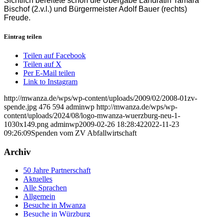
Sichtlich bereitete schon die Übergabe Landrätin Tamara
Bischof (2.v.l.) und Bürgermeister Adolf Bauer (rechts)
Freude.
Eintrag teilen
Teilen auf Facebook
Teilen auf X
Per E-Mail teilen
Link to Instagram
http://mwanza.de/wps/wp-content/uploads/2009/02/2008-01zv-
spende.jpg
476
594
adminwp
http://mwanza.de/wps/wp-
content/uploads/2024/08/logo-mwanza-wuerzburg-neu-1-
1030x149.png
adminwp
2009-02-26 18:28:42
2022-11-23
09:26:09
Spenden vom ZV Abfallwirtschaft
Archiv
50 Jahre Partnerschaft
Aktuelles
Alle Sprachen
Allgemein
Besuche in Mwanza
Besuche in Würzburg