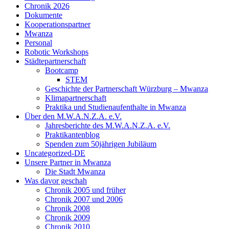
Chronik 2026
Dokumente
Kooperationspartner
Mwanza
Personal
Robotic Workshops
Städtepartnerschaft
Bootcamp
STEM
Geschichte der Partnerschaft Würzburg – Mwanza
Klimapartnerschaft
Praktika und Studienaufenthalte in Mwanza
Über den M.W.A.N.Z.A. e.V.
Jahresberichte des M.W.A.N.Z.A. e.V.
Praktikantenblog
Spenden zum 50jährigen Jubiläum
Uncategorized-DE
Unsere Partner in Mwanza
Die Stadt Mwanza
Was davor geschah
Chronik 2005 und früher
Chronik 2007 und 2006
Chronik 2008
Chronik 2009
Chronik 2010