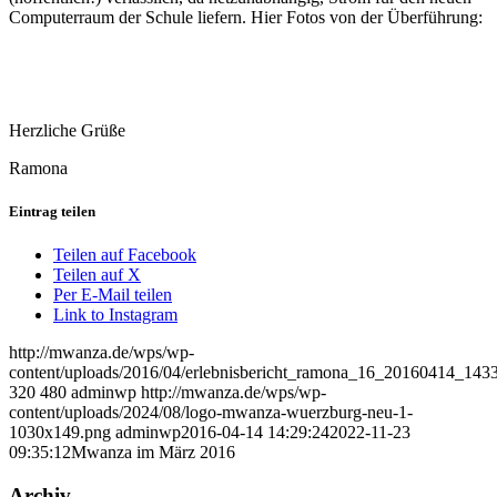
Computerraum der Schule liefern. Hier Fotos von der Überführung:
Herzliche Grüße
Ramona
Eintrag teilen
Teilen auf Facebook
Teilen auf X
Per E-Mail teilen
Link to Instagram
http://mwanza.de/wps/wp-
content/uploads/2016/04/erlebnisbericht_ramona_16_20160414_143
320
480
adminwp
http://mwanza.de/wps/wp-
content/uploads/2024/08/logo-mwanza-wuerzburg-neu-1-
1030x149.png
adminwp
2016-04-14 14:29:24
2022-11-23
09:35:12
Mwanza im März 2016
Archiv