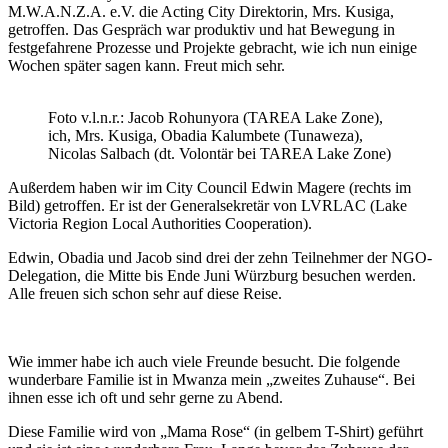
M.W.A.N.Z.A. e.V. die Acting City Direktorin, Mrs. Kusiga,
getroffen. Das Gespräch war produktiv und hat Bewegung in
festgefahrene Prozesse und Projekte gebracht, wie ich nun einige
Wochen später sagen kann. Freut mich sehr.
Foto v.l.n.r.: Jacob Rohunyora (TAREA Lake Zone),
ich, Mrs. Kusiga, Obadia Kalumbete (Tunaweza),
Nicolas Salbach (dt. Volontär bei TAREA Lake Zone)
Außerdem haben wir im City Council Edwin Magere (rechts im
Bild) getroffen. Er ist der Generalsekretär von LVRLAC (Lake
Victoria Region Local Authorities Cooperation).
Edwin, Obadia und Jacob sind drei der zehn Teilnehmer der NGO-
Delegation, die Mitte bis Ende Juni Würzburg besuchen werden.
Alle freuen sich schon sehr auf diese Reise.
Wie immer habe ich auch viele Freunde besucht. Die folgende
wunderbare Familie ist in Mwanza mein „zweites Zuhause“. Bei
ihnen esse ich oft und sehr gerne zu Abend.
Diese Familie wird von „Mama Rose“ (in gelbem T-Shirt) geführt