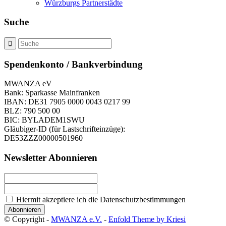
Würzburgs Partnerstädte
Suche
Spendenkonto / Bankverbindung
MWANZA eV
Bank: Sparkasse Mainfranken
IBAN: DE31 7905 0000 0043 0217 99
BLZ: 790 500 00
BIC: BYLADEM1SWU
Gläubiger-ID (für Lastschrifteinzüge):
DE53ZZZ00000501960
Newsletter Abonnieren
Hiermit akzeptiere ich die Datenschutzbestimmungen
© Copyright -
MWANZA e.V.
-
Enfold Theme by Kriesi