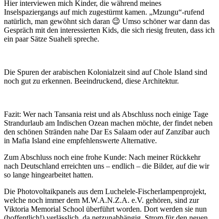
Hier interviewen mich Kinder, die während meines
Inselspaziergangs auf mich zugestürmt kamen. „Mzungu“-rufend
natürlich, man gewöhnt sich daran 😉 Umso schöner war dann das
Gespräch mit den interessierten Kids, die sich riesig freuten, dass ich
ein paar Sätze Suaheli spreche.
Die Spuren der arabischen Kolonialzeit sind auf Chole Island sind
noch gut zu erkennen. Beeindruckend, diese Architektur.
Fazit: Wer nach Tansania reist und als Abschluss noch einige Tage
Strandurlaub am Indischen Ozean machen möchte, der findet neben
den schönen Stränden nahe Dar Es Salaam oder auf Zanzibar auch
in Mafia Island eine empfehlenswerte Alternative.
Zum Abschluss noch eine frohe Kunde: Nach meiner Rückkehr
nach Deutschland erreichten uns – endlich – die Bilder, auf die wir
so lange hingearbeitet hatten.
Die Photovoltaikpanels aus dem Luchelele-Fischerlampenprojekt,
welche noch immer dem M.W.A.N.Z.A. e.V. gehören, sind zur
Viktoria Memorial School überführt worden. Dort werden sie nun
(hoffentlich!) verlässlich, da netzunabhängig, Strom für den neuen