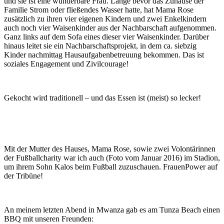
und sie ist eine wunderbare Frau. Lange bevor das Zuhause der
Familie Strom oder fließendes Wasser hatte, hat Mama Rose
zusätzlich zu ihren vier eigenen Kindern und zwei Enkelkindern
auch noch vier Waisenkinder aus der Nachbarschaft aufgenommen.
Ganz links auf dem Sofa eines dieser vier Waisenkinder. Darüber
hinaus leitet sie ein Nachbarschaftsprojekt, in dem ca. siebzig
Kinder nachmittag Hausaufgabenbetreuung bekommen. Das ist
soziales Engagement und Zivilcourage!
Gekocht wird traditionell – und das Essen ist (meist) so lecker!
Mit der Mutter des Hauses, Mama Rose, sowie zwei Volontärinnen
der Fußballcharity war ich auch (Foto vom Januar 2016) im Stadion,
um ihrem Sohn Kalos beim Fußball zuzuschauen. FrauenPower auf
der Tribüne!
An meinem letzten Abend in Mwanza gab es am Tunza Beach einen
BBQ mit unseren Freunden: