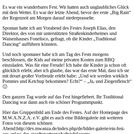
Es war ein wunderbares Fest. Wir hatten auch unglaubliches Glück
mit dem Wetter. Es war der letzte Abend, bevor der erste „Big Rain“
der Regenzeit am Morgen darauf niederprasselte.
Spontan hatte ich am Vorabend des Festes Joseph Elias, den
Direktor, des von mir unterstützten Straßenkinderheimes und
Waisenhauses Fonelisco, gefragt, ob die Kinder „Traditional
Dancing“ aufführen könnten.
Und noch spontaner habe ich am Tag des Fests morgens
beschlossen, die Kids auf meine privaten Kosten zum BBQ
einzuladen. Was für eine Freude! Ich habe die Kinder ja schon oft
glücklich erlebt, aber ich glaube, das war das erste Mal, dass ich sie
mit derart großer Vorfreude erlebt habe: „Und wir werden wirklich
Pommes und Ketchup bekommen? Echt?“ – „Ja, und Ziegenfleisch“
🙂
Den ganzen Tag wurde auf das Fest hingefiebert. Ihr Traditional
Dancing war dann auch ein schöner Programmpunkt.
Hier das Gruppenbild am Ende des Festes. Auf der Homepage des
M.W.A.N.Z.A. e.V. gibt es auch eine Bildergalerie mit weiteren
Fotos von diesem schönen
Abend:
http://dev.mwanza.de/index.php/de/bilder-galerie/ein-fest-
aus-anlass-des-staedtepartnerschaftsjubilaeums